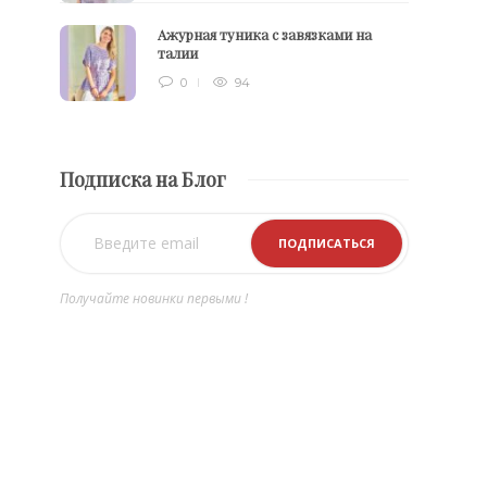
Ажурная туника с завязками на
талии
0
94
Подписка на Блог
Получайте новинки первыми !