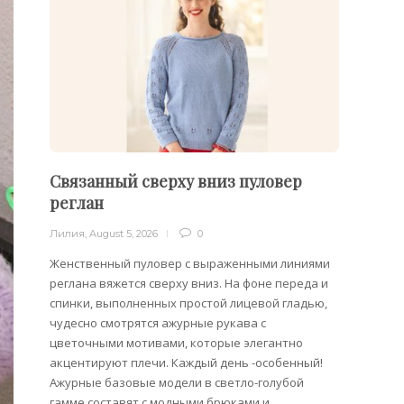
Связанный сверху вниз пуловер
Филе
реглан
Лилия
,
Лилия
,
August 5, 2026
0
Филейн
предст
Женственный пуловер с выраженными линиями
Вязани
реглана вяжется сверху вниз. На фоне переда и
позвол
спинки, выполненных простой лицевой гладью,
делает
чудесно смотрятся ажурные рукава с
сезона
цветочными мотивами, которые элегантно
акцентируют плечи. Каждый день -особенный!
Ажурные базовые модели в светло-голубой
гамме составят с модными брюками и