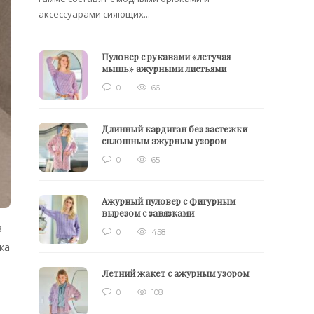
аксессуарами сияющих...
Пуловер с рукавами «летучая
мышь» ажурными листьями
0
66
Длинный кардиган без застежки
сплошным ажурным узором
0
65
Ажурный пуловер с фигурным
вырезом с завязками
з
0
458
ка
Летний жакет с ажурным узором
0
108