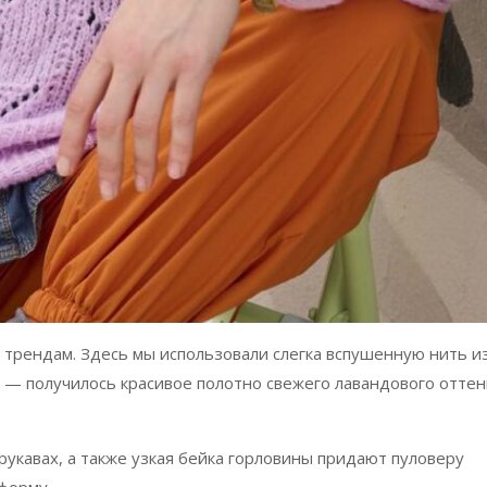
 трендам. Здесь мы использовали слегка вспушенную нить и
 — получилось красивое полотно свежего лавандового оттен
рукавах, а также узкая бейка горловины придают пуловеру