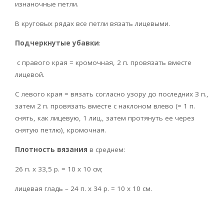
изнаночные петли.
В круговых рядах все петли вязать лицевыми.
Подчеркнутые убавки
:
с правого края = кромочная, 2 п. провязать вместе
лицевой.
С левого края = вязать согласно узору до последних З п.,
затем 2 п. провязать вместе с наклоном влево (= 1 п.
снять, как лицевую, 1 лиц., затем протянуть ее через
снятую петлю), кромочная.
Плотность вязания
в среднем:
26 п. х 33,5 р. = 10 х 10 см;
лицевая гладь – 24 п. х 34 р. = 10 х 10 см.