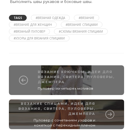
Выполнить швы рукавов и боковые швы.
TAGS
#ВЯЗАНАЯ ОДЕЖДА
#ВЯЗАНИЕ
#ВЯЗАНИЕ ДЛЯ ЖЕНЩИН
#ВЯЗАНИЕ СПИЦАМИ
#ВЯЗАНЫЙ ПУЛОВЕР
#СХЕМЫ ВЯЗАНИЯ СПИЦАМИ
#УЗОРЫ ДЛЯ ВЯЗАНИЯ СПИЦАМИ
ВЯЗАНИЕ КРЮЧКОМ
,
ИДЕИ ДЛЯ
ВЯЗАНИЯ
,
СВИТЕРА, ПУЛОВЕРЫ,
ДЖЕМПЕРА
Пуловер из четырех мотивов
ВЯЗАНИЕ СПИЦАМИ
,
ИДЕИ ДЛЯ
ВЯЗАНИЯ
,
СВИТЕРА, ПУЛОВЕРЫ,
ДЖЕМПЕРА
Пуловер с сочетанием узоров и
кокеткой с перекидным плечом