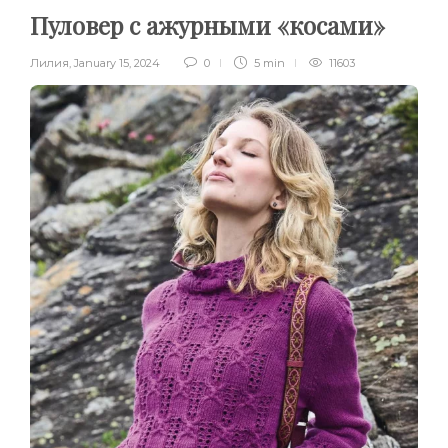
Пуловер с ажурными «косами»
Лилия
,
January 15, 2024
0
5 min
11603