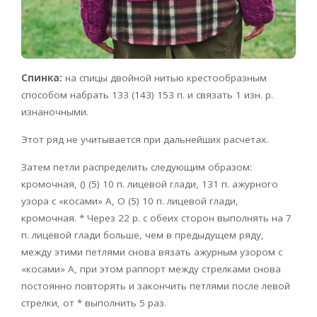
Спинка:
на спицы двойной нитью крестообразным
способом набрать 133 (143) 153 п. и связать 1 изн. p.
изнаночными.
Этот ряд не учитывается при дальнейших расчетах.
Затем петли распределить следующим образом:
кромочная, () (5) 10 п. лицевой глади, 131 п. ажурного
узора с «косами» А, О (5) 10 п. лицевой глади,
кромочная. * Через 22 p. с обеих сторон выполнять на 7
п. лицевой глади больше, чем в предыдущем ряду,
между этими петлями снова вязать ажурным узором с
«косами» А, при этом раппорт между стрелками снова
постоянно повторять и закончить петлями после левой
стрелки, от * выполнить 5 раз.