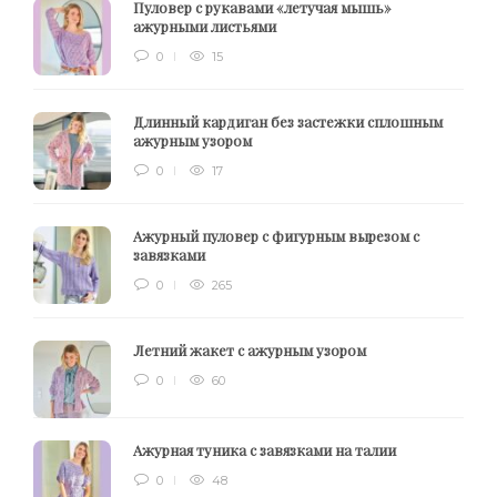
Пуловер с рукавами «летучая мышь»
ажурными листьями
0
15
Длинный кардиган без застежки сплошным
ажурным узором
0
17
Ажурный пуловер с фигурным вырезом с
завязками
0
265
Летний жакет с ажурным узором
0
60
Ажурная туника с завязками на талии
0
48