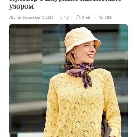
узором
Лилия
,
September 16, 2023
0
3 min
2196