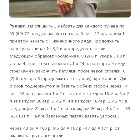
Рукава.
На спицы № 3 набрать для каждого рукава по
65 (69) 77 п. и для планки связать 5 см = 17 р. узором 1,
при этом начать с 1 изнаночного ряда. Продолжить
работу на спицах № 3,5 и распределить петли
следующим образом: кромочная, 0 (2) 6 п. узора 3,63 п.
узора 4, при этом выполнить 1 х 24 п. раппорта между
стрелками и закончить петлями после левой стрелки, 0
(2) 6 п. узора 3 (продолжить сот. узору), кромочная. Для
скосов подчеркнуто прибавить с обеих сторон через 14
см = 52 р. от планки 1 х 2 п., затем в каждом 18-м р. 5 х 2
п. (в каждом 20-м р. 3 х 2 п. и в каждом 18-м р. 2 х 2 п.) в
следующем 22-м р. 1 х 2 п. и в каждом 20-м р. 4 х 2 п. = 89
(93) 101 п. На прибавленных петлях вязать узором 3.
Через 43 см = 160 р. (45 см = 168 р.) 47 см = 174 р. от
планки закрыть все петли.