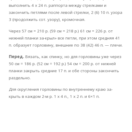
выполнить 4 х 24 п. раппорта между стрелками и
закончить петлями после левой стрелки, 2 (6) 10 п. узора
3 (продолжить сот. узору), кромочная.
Через 57 см = 210 р. (59 см = 218 р.) 61 см = 226 р. от
нижней планки за-крыл» все петли, при этом средняя 41
п. образует горловину, внешние по 38 (42) 46 п. — плечи.
Перед.
Вязать, как спинку, но для горловины уже через
50 см = 186 р. (52 см = 192 р.) 54 см = 200 р. от нижней
планки закрыть средние 17 п. и обе стороны закончить
раздельно.
Для скругления горловины по внутреннему краю за-
крыть в каждом 2-м р. 1 х 4 п., 1 х 2 п. и 6×1 п.