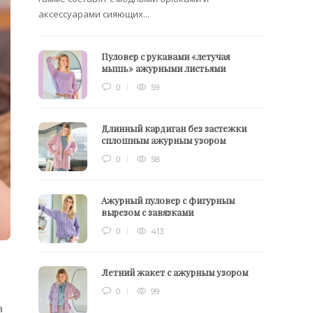
аксессуарами сияющих...
Пуловер с рукавами «летучая
мышь» ажурными листьями
0
59
Длинный кардиган без застежки
сплошным ажурным узором
0
58
Ажурный пуловер с фигурным
вырезом с завязками
0
413
Летний жакет с ажурным узором
0
99
а