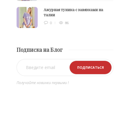
Ажурная туника с завязками на
талии
0
86
Подписка на Блог
Получайте новинки первыми !