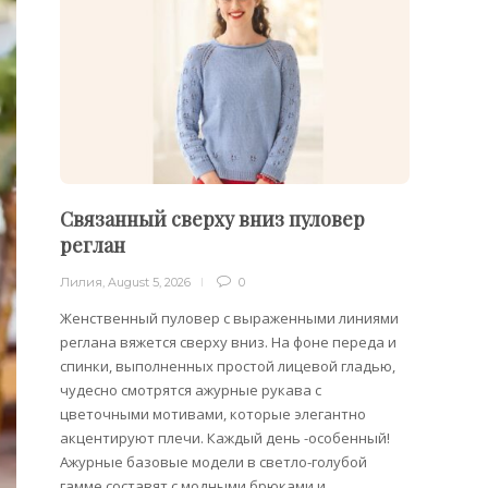
Связанный сверху вниз пуловер
Филе
реглан
Лилия
,
Лилия
,
August 5, 2026
0
Филейн
предст
Женственный пуловер с выраженными линиями
Вязани
реглана вяжется сверху вниз. На фоне переда и
позвол
спинки, выполненных простой лицевой гладью,
делает
чудесно смотрятся ажурные рукава с
сезона
цветочными мотивами, которые элегантно
акцентируют плечи. Каждый день -особенный!
Ажурные базовые модели в светло-голубой
гамме составят с модными брюками и