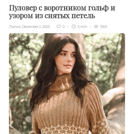
Пуловер с воротником гольф и
узором из снятых петель
Лилия
,
December 2, 2025
0
5 min
1003