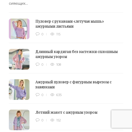
сияющих...
Пуловер с рукавами «летучая мышь»
ажурными листьями
0
115
Длинный кардиган без застежки сплошным
ажурным узором
0
108
Ажурный пуловер с фигурным вырезом с
завязками
0
635
Летний жакет с ажурным узором
0
152