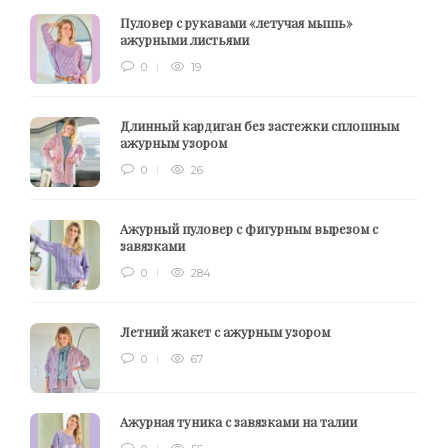
Пуловер с рукавами «летучая мышь»
ажурными листьями
0
19
Длинный кардиган без застежки сплошным
ажурным узором
0
26
Ажурный пуловер с фигурным вырезом с
завязками
0
284
Летний жакет с ажурным узором
0
67
Ажурная туника с завязками на талии