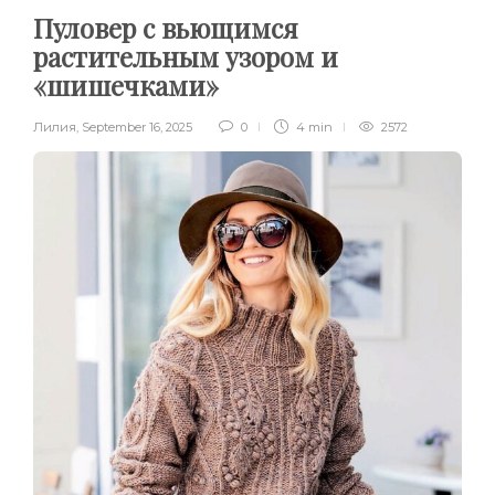
Пуловер с вьющимся
растительным узором и
«шишечками»
Лилия
,
September 16, 2025
0
4 min
2572