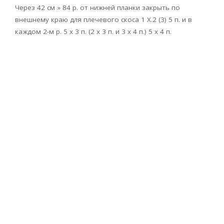
Через 42 см » 84 р. от нижней планки закрыть по
внешнему краю для плечевого скоса 1 Х.2 (3) 5 п. и в
каждом 2-м р. 5 х 3 п. (2 х 3 п. и 3 х 4 п.) 5 х 4 п.