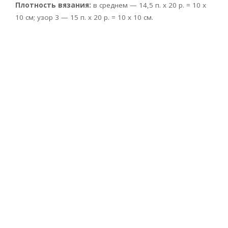
Плотность вязания:
в среднем — 14,5 п. х 20 р. = 10 х
10 см; узор 3 — 15 п. х 20 р. = 10 x 10 см.