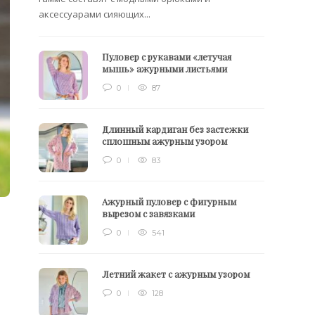
аксессуарами сияющих...
Пуловер с рукавами «летучая
мышь» ажурными листьями
0
87
Длинный кардиган без застежки
сплошным ажурным узором
0
83
Ажурный пуловер с фигурным
вырезом с завязками
0
541
Летний жакет с ажурным узором
0
128