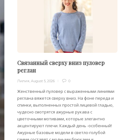
Связанный сверху вниз пуловер
Филе
реглан
Лилия
,
Лилия
,
August 5, 2026
0
Филейн
предст
Женственный пуловер с выраженными линиями
Вязани
реглана вяжется сверху вниз. На фоне переда и
позвол
спинки, выполненных простой лицевой гладью,
делает
чудесно смотрятся ажурные рукава с
сезона
цветочными мотивами, которые элегантно
акцентируют плечи. Каждый день -особенный!
Ажурные базовые модели в светло-голубой
гамме составят с модными брюками и