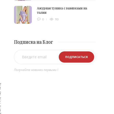
Ажурная туника с завязками на
талии
0
110
Подписка на Блог
Получайте новинки первыми !