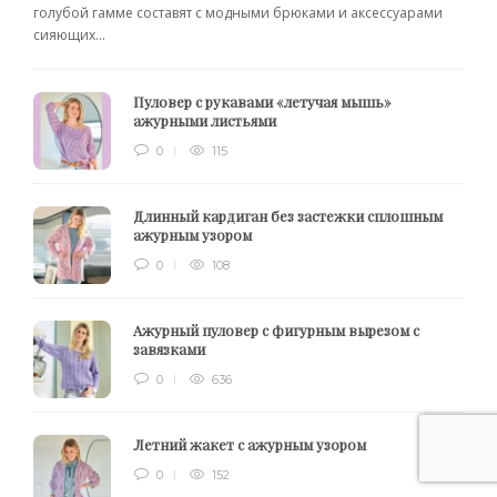
голубой гамме составят с модными брюками и аксессуарами
сияющих...
Пуловер с рукавами «летучая мышь»
ажурными листьями
0
115
Длинный кардиган без застежки сплошным
ажурным узором
0
108
Ажурный пуловер с фигурным вырезом с
завязками
0
636
Летний жакет с ажурным узором
0
152