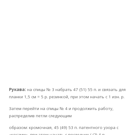
Рукава:
на спицы № 3 набрать 47 (51) 55 п. и связать для
планки 1,5 см = 5 р. резинкой, при этом начать с 1 изн. р.
Затем перейти на спицы № 4 и продолжить работу,
распределив петли следующим
образом: кромочная, 45 (49) 53 п. патентного узора с
«косами», при этом начать с последних ( (2) 4 п.