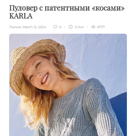
Пуловер с патентными «косами»
KARLA
Лилия
,
March 12, 2024
0
3 min
6777