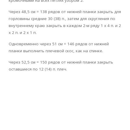
кромочными на всех петлях узором 2.
Через 48,5 см = 138 рядов от нижней планки закрыть для
горловины средние 30 (38) п., затем для скругления по
внутреннему краю закрыть в каждом 2-м ряду 1 х 4 п. и 2
х 2 п. и 2 х 1 п.
Одновременно через 51 см = 146 рядов от нижней
планки выполнить плечевой скос, как на спинке.
Через 52,5 см = 150 рядов от нижней планки закрыть
оставшиеся по 12 (14) п. плеч.