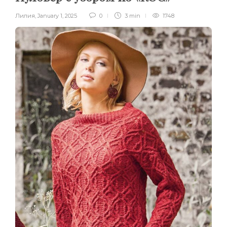
Лилия
,
January 1, 2025
0
3 min
1748