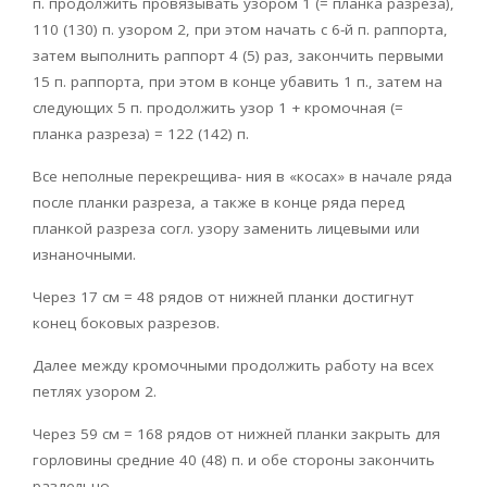
п. продолжить провязывать узором 1 (= планка разреза),
110 (130) п. узором 2, при этом начать с 6-й п. раппорта,
затем выполнить раппорт 4 (5) раз, закончить первыми
15 п. раппорта, при этом в конце убавить 1 п., затем на
следующих 5 п. продолжить узор 1 + кромочная (=
планка разреза) = 122 (142) п.
Все неполные перекрещива- ния в «косах» в начале ряда
после планки разреза, а также в конце ряда перед
планкой разреза согл. узору заменить лицевыми или
изнаночными.
Через 17 см = 48 рядов от нижней планки достигнут
конец боковых разрезов.
Далее между кромочными продолжить работу на всех
петлях узором 2.
Через 59 см = 168 рядов от нижней планки закрыть для
горловины средние 40 (48) п. и обе стороны закончить
раздельно.