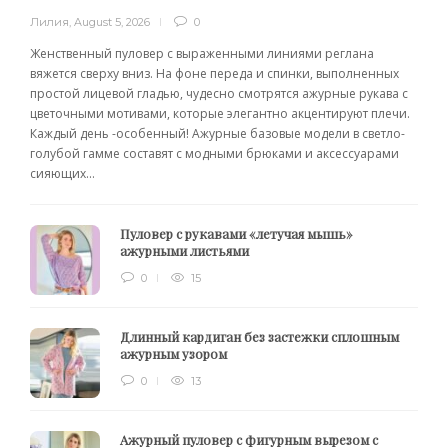
Лилия
,
August 5, 2026
0
Женственный пуловер с выраженными линиями реглана
вяжется сверху вниз. На фоне переда и спинки, выполненных
простой лицевой гладью, чудесно смотрятся ажурные рукава с
цветочными мотивами, которые элегантно акцентируют плечи.
Каждый день -особенный! Ажурные базовые модели в светло-
голубой гамме составят с модными брюками и аксессуарами
сияющих...
Пуловер с рукавами «летучая мышь»
ажурными листьями
0
15
Длинный кардиган без застежки сплошным
ажурным узором
0
13
Ажурный пуловер с фигурным вырезом с