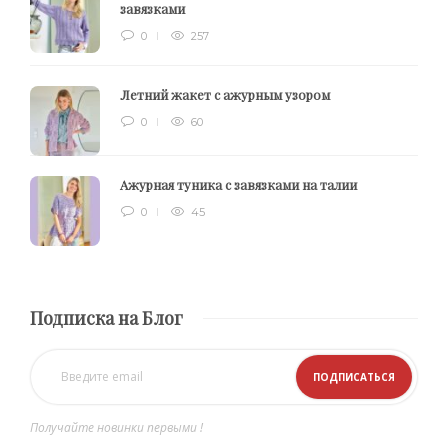
завязками
0
257
Летний жакет с ажурным узором
0
60
Ажурная туника с завязками на талии
0
45
Подписка на Блог
Получайте новинки первыми !