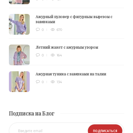
Ажурный пуловер с фигурным вырезом с
завязками
0
670
Летний жакет с ажурным узором
0
164
Ажурная туника с завязками на талии
0
134
Подписка на Блог