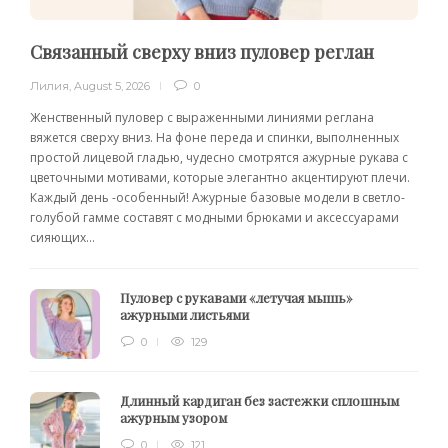
Связанный сверху вниз пуловер реглан
Лилия
,
August 5, 2026
0
Женственный пуловер с выраженными линиями реглана
вяжется сверху вниз. На фоне переда и спинки, выполненных
простой лицевой гладью, чудесно смотрятся ажурные рукава с
цветочными мотивами, которые элегантно акцентируют плечи.
Каждый день -особенный! Ажурные базовые модели в светло-
голубой гамме составят с модными брюками и аксессуарами
сияющих...
Пуловер с рукавами «летучая мышь»
ажурными листьями
0
129
Длинный кардиган без застежки сплошным
ажурным узором
0
121