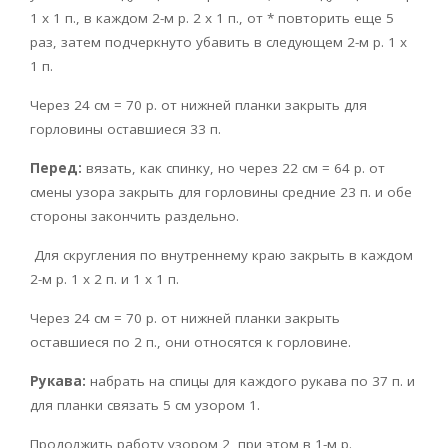
1 x 1 п., в каждом 2-м р. 2 x 1 п., от * повторить еще 5
раз, затем подчеркнуто убавить в следующем 2-м р. 1 x
1 п.
Через 24 см = 70 р. от нижней планки закрыть для
горловины оставшиеся 33 п.
Перед:
вязать, как спинку, но через 22 см = 64 р. от
смены узора закрыть для горловины средние 23 п. и обе
стороны закончить раздельно.
Для скругления по внутреннему краю закрыть в каждом
2-м р. 1 x 2 п. и 1 x 1 п.
Через 24 см = 70 р. от нижней планки закрыть
оставшиеся по 2 п., они относятся к горловине.
Рукава:
набрать на спицы для каждого рукава по 37 п. и
для планки связать 5 см узором 1.
Продолжить работу узором 2, при этом в 1-м р.