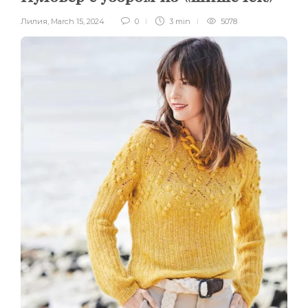
Лилия
,
March 15, 2024
0
3 min
5078