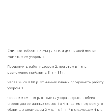
Спинка:
набрать на спицы 73 п. и для нижней планки
связать 5 см узором 1.
Продолжить работу узором 2, при этом в 1-м р.
равномерно прибавить 8 п. = 81 п.
Через 26 см = 80 р. от нижней планки продолжить работу
узором 3.
Через 5,5 см = 16 р. от смены узора закрыть с обеих
сторон для регланных скосов 1 x 4 п., затем подчеркнуто
убавить в следующем 2-м р. 1 x 1 п., * в следующем 4-м р.