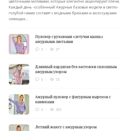
цветочными мотивами, которые элегантно акцентируют плечи.
Каждый день -особенный! Ажурные базовые модели в светло-
голубой гамме составят с модными брюками и аксессуарами
сияющих...
Пуловер с рукавами «летучая мышь»
ажурными листьями
0
27
Длинный кардиган без застежки сплошным
ажурным узором
0
33
Ажурный пуловер с фигурным вырезом с
завязками
0
303
Летний жакет с ажурным узором