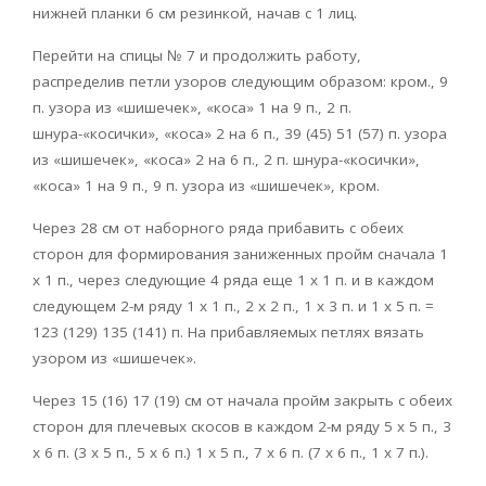
нижней планки 6 см резинкой, начав с 1 лиц.
Перейти на спицы № 7 и продолжить работу,
распределив петли узоров следующим образом: кром., 9
п. узора из «шишечек», «коса» 1 на 9 п., 2 п.
шнура-«косички», «коса» 2 на 6 п., 39 (45) 51 (57) п. узора
из «шишечек», «коса» 2 на 6 п., 2 п. шнура-«косички»,
«коса» 1 на 9 п., 9 п. узора из «шишечек», кром.
Через 28 см от наборного ряда прибавить с обеих
сторон для формирования заниженных пройм сначала 1
х 1 п., через следующие 4 ряда еще 1 х 1 п. и в каждом
следующем 2-м ряду 1 х 1 п., 2 х 2 п., 1 х 3 п. и 1 х 5 п. =
123 (129) 135 (141) п. На прибавляемых петлях вязать
узором из «шишечек».
Через 15 (16) 17 (19) см от начала пройм закрыть с обеих
сторон для плечевых скосов в каждом 2-м ряду 5 х 5 п., 3
х 6 п. (3 х 5 п., 5 х 6 п.) 1 х 5 п., 7 х 6 п. (7 х 6 п., 1 х 7 п.).