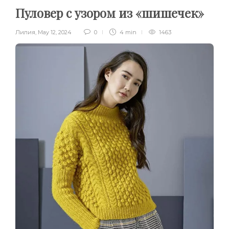
Пуловер с узором из «шишечек»
Лилия
,
May 12, 2024
0
4 min
1463