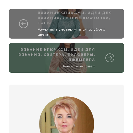
ВЯЗАНИЕ СПИЦАМИ
,
ИДЕИ ДЛЯ
ВЯЗАНИЯ
,
ЛЕТНИЕ КОФТОЧКИ,
ТОПЫ
Ажурный пуловер мятно-голубого
цвета
ВЯЗАНИЕ КРЮЧКОМ
,
ИДЕИ ДЛЯ
ВЯЗАНИЯ
,
СВИТЕРА, ПУЛОВЕРЫ,
ДЖЕМПЕРА
Льняной пуловер