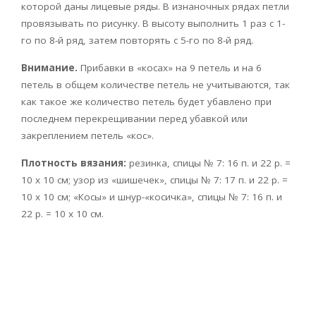
которой даны лицевые ряды. В изнаночных рядах петли
провязывать по рисунку. В высоту выполнить 1 раз с 1-
го по 8-й ряд, затем повторять с 5-го по 8-й ряд.
Внимание.
Прибавки в «косах» на 9 петель и на 6
петель в общем количестве петель не учитываются, так
как такое же количество петель будет убавлено при
последнем перекрещивании перед убавкой или
закреплением петель «кос».
Плотность вязания:
резинка, спицы № 7: 16 п. и 22 р. =
10 х 10 см; узор из «шишечек», спицы № 7: 17 п. и 22 р. =
10 х 10 см; «Косы» и шнур-«косичка», спицы № 7: 16 п. и
22 р. = 10 х 10 см.