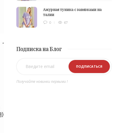
Ажурная туника с завязками на
талии
0
67
Подписка на Блог
Получайте новинки первыми !