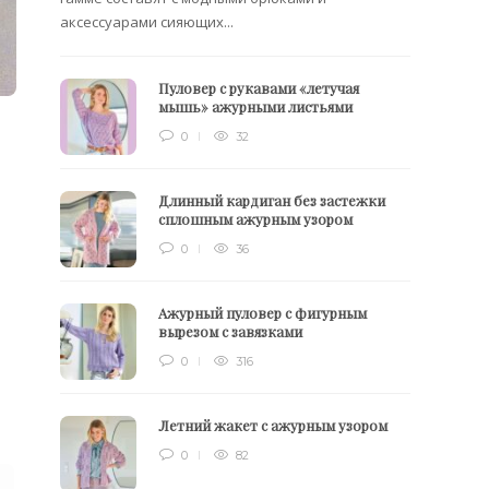
аксессуарами сияющих...
Пуловер с рукавами «летучая
мышь» ажурными листьями
0
32
Длинный кардиган без застежки
сплошным ажурным узором
0
36
Ажурный пуловер с фигурным
вырезом с завязками
0
316
Летний жакет с ажурным узором
0
82