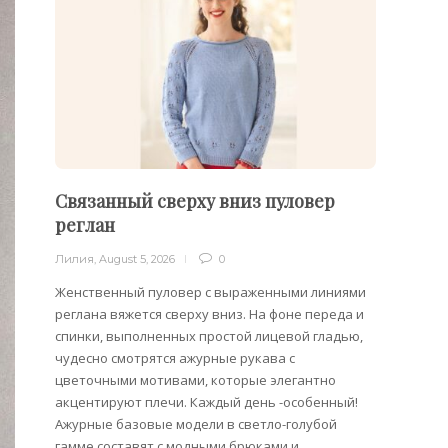
Связанный сверху вниз пуловер
Филе
реглан
Лилия
,
Лилия
,
August 5, 2026
0
Филейн
предст
Женственный пуловер с выраженными линиями
Вязани
реглана вяжется сверху вниз. На фоне переда и
позвол
спинки, выполненных простой лицевой гладью,
делает
чудесно смотрятся ажурные рукава с
сезона
цветочными мотивами, которые элегантно
акцентируют плечи. Каждый день -особенный!
Ажурные базовые модели в светло-голубой
гамме составят с модными брюками и