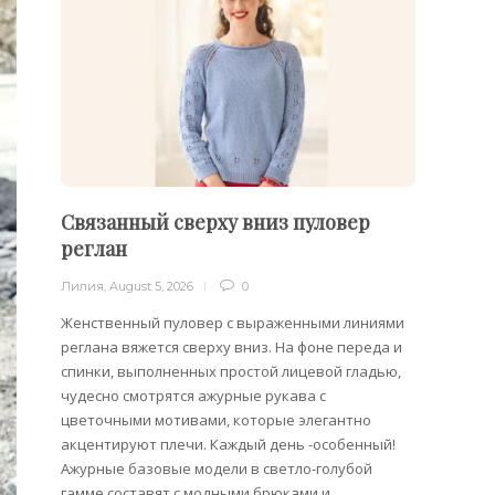
Связанный сверху вниз пуловер
Филе
реглан
Лилия
,
Лилия
,
August 5, 2026
0
Филейн
предст
Женственный пуловер с выраженными линиями
Вязани
реглана вяжется сверху вниз. На фоне переда и
позвол
спинки, выполненных простой лицевой гладью,
делает
чудесно смотрятся ажурные рукава с
сезона
цветочными мотивами, которые элегантно
акцентируют плечи. Каждый день -особенный!
Ажурные базовые модели в светло-голубой
гамме составят с модными брюками и