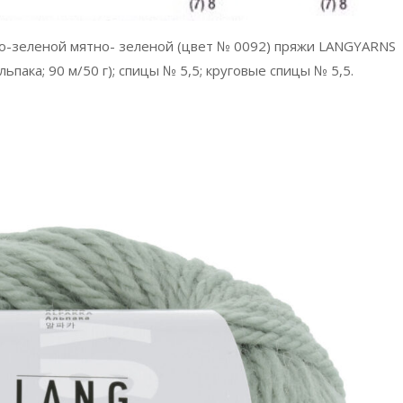
но-зеленой мятно- зеленой (цвет № 0092) пряжи LANGYARNS
пака; 90 м/50 г); спицы № 5,5; круговые спицы № 5,5.