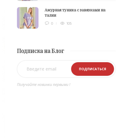
Ажурная туника с завязками на
талии
0
105
Подписка на Блог
Получайте новинки первыми !