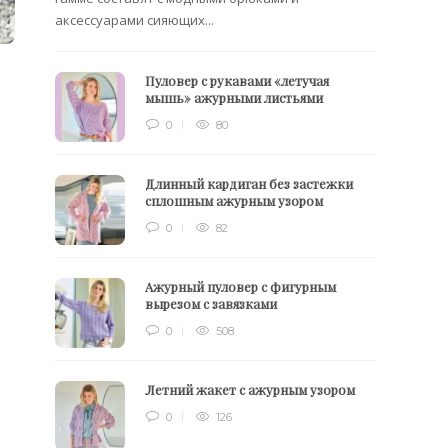
аксессуарами сияющих...
Пуловер с рукавами «летучая
мышь» ажурными листьями
0
80
Длинный кардиган без застежки
сплошным ажурным узором
0
82
Ажурный пуловер с фигурным
вырезом с завязками
0
508
Летний жакет с ажурным узором
0
126