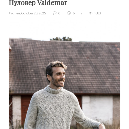
Пуловер Valdemar
Лилия
,
October 20, 2025
0
6 min
1083