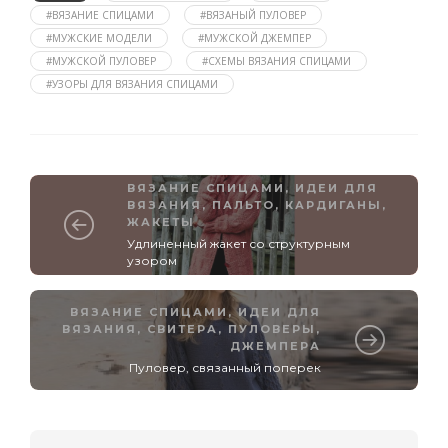
#ВЯЗАНИЕ СПИЦАМИ
#ВЯЗАНЫЙ ПУЛОВЕР
#МУЖСКИЕ МОДЕЛИ
#МУЖСКОЙ ДЖЕМПЕР
#МУЖСКОЙ ПУЛОВЕР
#СХЕМЫ ВЯЗАНИЯ СПИЦАМИ
#УЗОРЫ ДЛЯ ВЯЗАНИЯ СПИЦАМИ
ВЯЗАНИЕ СПИЦАМИ
,
ИДЕИ ДЛЯ
ВЯЗАНИЯ
,
ПАЛЬТО, КАРДИГАНЫ,
ЖАКЕТЫ
Удлиненный жакет со структурным
узором
ВЯЗАНИЕ СПИЦАМИ
,
ИДЕИ ДЛЯ
ВЯЗАНИЯ
,
СВИТЕРА, ПУЛОВЕРЫ,
ДЖЕМПЕРА
Пуловер, связанный поперек