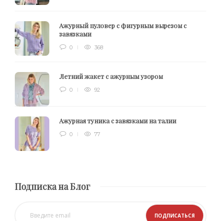
Ажурный пуловер с фигурным вырезом с
завязками
0
368
Летний жакет с ажурным узором
0
92
Ажурная туника с завязками на талии
0
77
Подписка на Блог