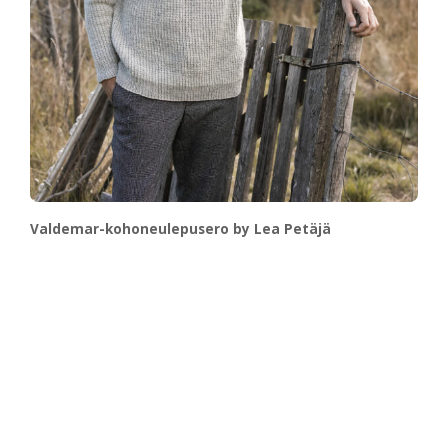
Valdemar-kohoneulepusero by Lea Petäjä