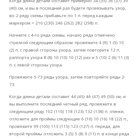
Когда длина детали составит примерно 34 (35) 36 (37) 39
(40) см, и вы в последний раз будете провязывать узор,
во 2 ряду схемы прибавьте по 1 п. перед каждым
маркером = 210 (230) 246 (262) 282 (298) п.
Начните с 4-го ряда схемы, начало ряда отмечено
стрелкой следующим образом: провяжите 4 (9) 1 (5) 10
(2) п. с правой стороны узора, затем повторите 12 п.
раппорта узора 8 (8) 10 (10) 10 (12) раз и 5 (10) 2 (6) 11 (3)
п. с левой стороны узора.
Провяжите 5-73 ряды узора, затем повторяйте ряды 2-
73.
Когда длина детали составит 44 (45) 46 (47) 49 (50) см, и
вы выполните последний четный ряд, провяжите в
следующем ряду 102 (110) 118 (123) 132 (138) п. спинки,
отложите для проймы следующие 6 (10) 10 (16) 18 (22) п.,
провяжите 99 (105) 113 (115) 123 (127) п. переда, для
второй проймы отложить 3 (5) 5 (8) 9 (11) п. в конце ряда