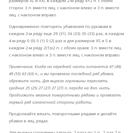
размеров XL и XXL в каждом 2-м ряду 4×2 п. с обеих
сторон: 3 п. вместе лиц. с наклоном влево и 3 п. вместе
лиц. с наклоном вправо.
Одновременно повторять убавления по рукавам в
каждом 2-м ряду еще 29 (31) 34 (33) 35 (33) раз, в каждом
4-м ряду 0 (0) 0 (1) 0 (2) раз и для размеров XS и S в
каждом 2-м ряду 2(1)x2 п. с обоих краев: 3 п. вместе лиц.
с наклоном влево и 3 п. вместе лиц. с наклоном вправо.
Примечание. Когда на передней части останется 47 (49)
49 (55) 63 (63) п., и вы провязали последний ряд убавок,
обрежьте нить. Для выреза горловины переснять
средние 25 (25) 27 (27) 27 (27) п. переда на доп. нить.
Продолжить вязание поворотными рядами и провязать
первый ряд изнаночной стороны работы.
Продолжайте вязать поворотными рядами и делайте
убавки в лиц. рядах.
Для выреза горловины закрыть 2 раза по 1 п., 1 раз 2 п.