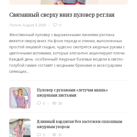
Связанный сверху вниз пуловер реглан
Лилия
,
August 5, 2026
0
Женственный пуловер с выраженными линиями реглана
вяжется сверху вниз. На фоне переда и спинки, выполненных
простой лицевой гладью, чудесно смотрятся ажурные рукава с
цветочными мотивами, которые элегантно акцентируют плечи.
Каждый день -особенный! Ажурные базовые модели в светло-
голубой гамме составят с модными брюками и аксессуарами
сияющих...
Пуловер с рукавами «летучая мышь»
ажурными листьями
0
50
Длинный кардиган без застежки сплошным
ажурным узором
0
51