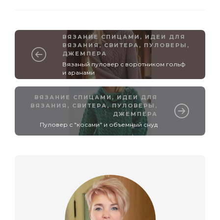
ВЯЗАНИЕ СПИЦАМИ
,
ИДЕИ ДЛЯ
ВЯЗАНИЯ
,
СВИТЕРА, ПУЛОВЕРЫ,
ДЖЕМПЕРА
Вязаный пуловер с воротником гольф
и аранами
ВЯЗАНИЕ СПИЦАМИ
,
ИДЕИ ДЛЯ
ВЯЗАНИЯ
,
СВИТЕРА, ПУЛОВЕРЫ,
ДЖЕМПЕРА
Пуловер с "косами" и объемный снуд