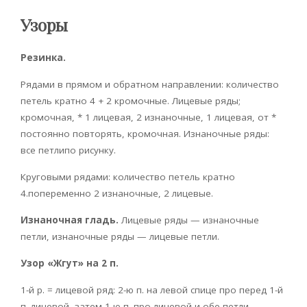
Узоры
Резинка.
Рядами в прямом и обратном направлении: количество
петель кратно 4 + 2 кромочные. Лицевые ряды;
кромочная, * 1 лицевая, 2 изнаночные, 1 лицевая, от *
постоянно повторять, кромочная. Изнаночные ряды:
все петлипо рисунку.
Круговыми рядами: количество петель кратно
4.попеременно 2 изнаночные, 2 лицевые.
Изнаночная гладь.
Лицевые ряды — изнаночные
петли, изнаночные ряды — лицевые петли.
Узор «Жгут» на 2 п.
1-й р. = лицевой ряд: 2-ю п. на левой спице про перед 1-й
п. лицевой, затем 1-ю п. про лицевой и обе петли