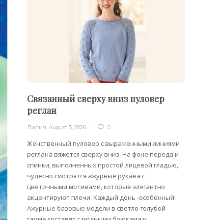
Связанный сверху вниз пуловер
Филе
реглан
Лилия
,
Лилия
,
August 5, 2026
0
Филейн
предст
Женственный пуловер с выраженными линиями
Вязани
реглана вяжется сверху вниз. На фоне переда и
позвол
спинки, выполненных простой лицевой гладью,
делает
чудесно смотрятся ажурные рукава с
сезона
цветочными мотивами, которые элегантно
акцентируют плечи. Каждый день -особенный!
Ажурные базовые модели в светло-голубой
гамме составят с модными брюками и