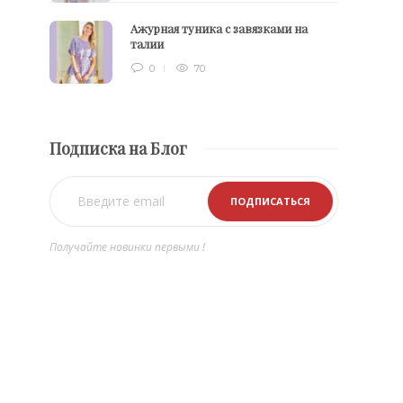
Ажурная туника с завязками на
талии
0
70
Подписка на Блог
Получайте новинки первыми !