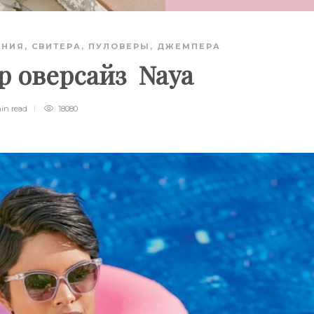
АНИЯ
,
СВИТЕРА, ПУЛОВЕРЫ, ДЖЕМПЕРА
 оверсайз Naya
min
read
18080