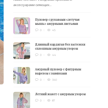
аксессуарами сияющих...
Пуловер с рукавами «летучая
мышь» ажурными листьями
0
45
Длинный кардиган без застежки
сплошным ажурным узором
0
44
Ажурный пуловер с фигурным
вырезом с завязками
0
340
Летний жакет с ажурным узором
0
87