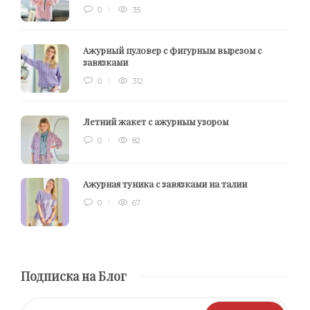
0
35
Ажурный пуловер с фигурным вырезом с
завязками
0
312
Летний жакет с ажурным узором
0
82
Ажурная туника с завязками на талии
0
67
Подписка на Блог