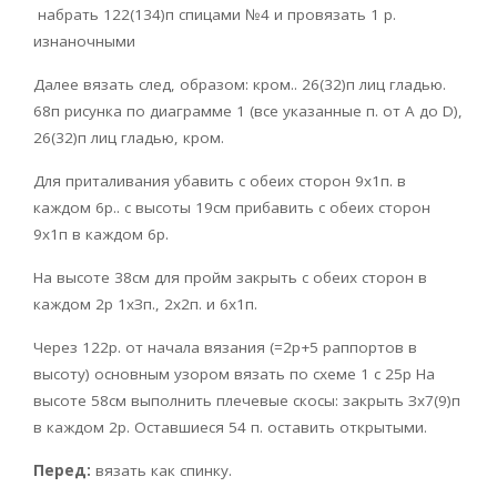
набрать 122(134)п спицами №4 и провязать 1 р.
изнаночными
Далее вязать след, образом: кром.. 26(32)п лиц гладью.
68п рисунка по диаграмме 1 (все указанные п. от А до D),
26(32)п лиц гладью, кром.
Для приталивания убавить с обеих сторон 9х1п. в
каждом 6р.. с высоты 19см прибавить с обеих сторон
9х1п в каждом 6р.
На высоте 38см для пройм закрыть с обеих сторон в
каждом 2р 1хЗп., 2х2п. и 6х1п.
Через 122р. от начала вязания (=2р+5 раппортов в
высоту) основным узором вязать по схеме 1 с 25р На
высоте 58см выполнить плечевые скосы: закрыть Зх7(9)п
в каждом 2р. Оставшиеся 54 п. оставить открытыми.
Перед:
вязать как спинку.