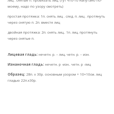
лиц . снятые п. провязать лиц. (тут что-то напутано по-
моему, надо по узору смотреть)
простая протяжка: 1п. снять лиц . след. п. лиц . протянуть
через снятую п. 2п. вместе лиц
двойная протяжка: 2п. снять лиц.. 1п. лиц. протянуть
через снятые п.
Лицевая гладь:
нечетн. р. – лиц. четн. р. – изн.
Изнаночная гладь:
нечетн. р -изн.. четн. р -лиц
Образец:
28п. х 30р. основным узором = 10×10см. лиц
гладью 22п.х30р.