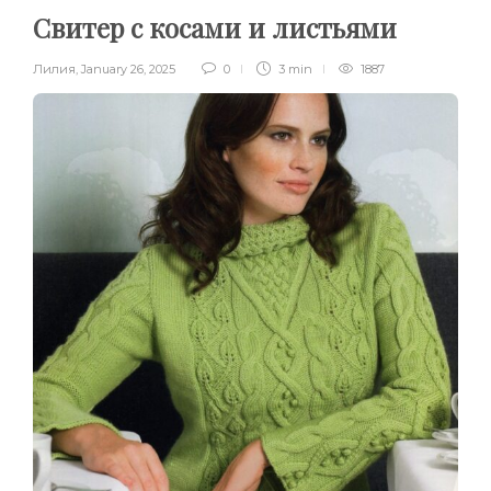
Свитер с косами и листьями
Лилия
,
January 26, 2025
0
3 min
1887