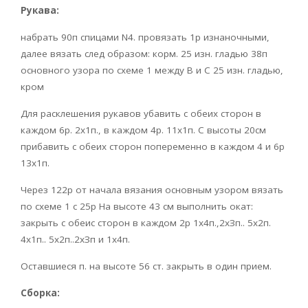
Рукава:
набрать 90п спицами N4. провязать 1р изнаночными,
далее вязать след образом: корм. 25 изн. гладью 38п
основного узора по схеме 1 между B и С 25 изн. гладью,
кром
Для расклешения рукавов убавить с обеих сторон в
каждом 6р. 2х1п., в каждом 4р. 11х1п. С высоты 20см
прибавить с обеих сторон попеременно в каждом 4 и 6р
13х1п.
Через 122р от начала вязания основным узором вязать
по схеме 1 с 25р На высоте 43 см выполнить окат:
закрыть с обеис сторон в каждом 2р 1х4п.,2хЗп.. 5х2п.
4х1п.. 5х2п..2хЗп и 1х4п.
Оставшиеся п. на высоте 56 ст. закрыть в один прием.
Сборка: