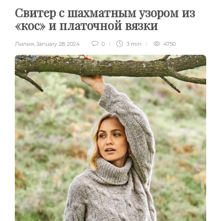
Свитер с шахматным узором из
«кос» и платочной вязки
Лилия
,
January 28, 2024
0
3 min
4750