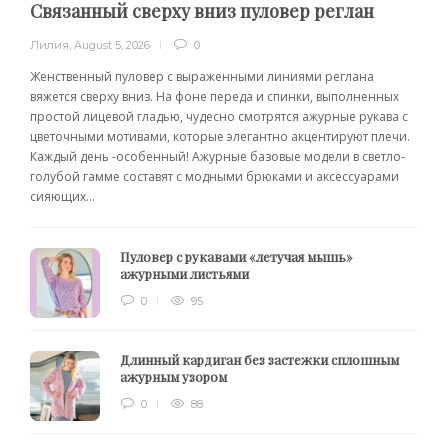
Связанный сверху вниз пуловер реглан
Лилия
,
August 5, 2026
0
Женственный пуловер с выраженными линиями реглана
вяжется сверху вниз. На фоне переда и спинки, выполненных
простой лицевой гладью, чудесно смотрятся ажурные рукава с
цветочными мотивами, которые элегантно акцентируют плечи.
Каждый день -особенный! Ажурные базовые модели в светло-
голубой гамме составят с модными брюками и аксессуарами
сияющих...
Пуловер с рукавами «летучая мышь»
ажурными листьями
0
95
Длинный кардиган без застежки сплошным
ажурным узором
0
88