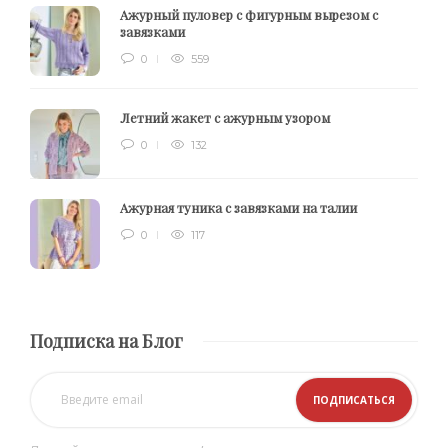
Ажурный пуловер с фигурным вырезом с
завязками
0
559
Летний жакет с ажурным узором
0
132
Ажурная туника с завязками на талии
0
117
Подписка на Блог