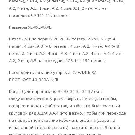
петель), 4 изн, A.2 (4 петли), 4 изн, A.4 (= 8 петель), 4 изн,
A.2, 4 изн, A.3, 4 изн, A.2, 4 изн, A.4, 2 изн, A.5 на
последних 99-111-117 петлях.
Размеры XL-XXL-XXXL:
Вязать A.1 на первых 20-26-32 петлях, 2 изн, A.2 (= 4
петли), 4 изн, A.3 (= 8 петель), 4 изн, A.2, 4 изн, A.4 (= 8
петель), 4 изн, A.2, 4 изн, A.3, 4 изн, A.2, 4 изн, A.4, 4 изн,
A.2, 2 изн, A.5 на последних 125-141-159 петлях.
Продолжить вязание узорами. СЛЕДИТЬ ЗА
ПЛОТНОСТЬЮ ВЯЗАНИЯ!
Когда будет провязано 32-33-34-35-36-37 см, в
следующем круговом ряду закрыть петли для пройм,
скорректировать работу так, чтобы это был нечетный
круговой ряд А.2/А.3/А.4 (это важно, чтобы при переходе
на поворотное вязание избежать вязания узора на
изнаночной стороне работы): закрыть первые 3 петли
кругового ряда, вязать узорами, как и ранее,