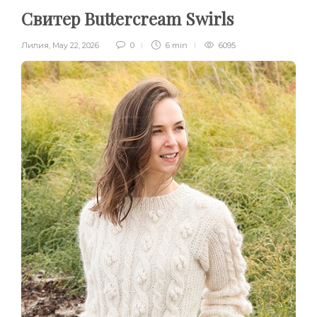
Свитер Buttercream Swirls
Лилия
,
May 22, 2026
0
6 min
6095