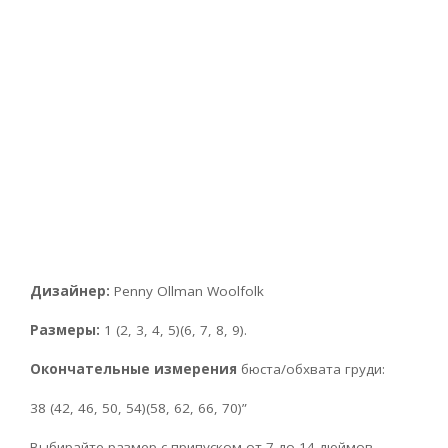
Дизайнер:
Penny Ollman Woolfolk
Размеры:
1 (2, 3, 4, 5)(6, 7, 8, 9).
Окончательные измерения
бюста/обхвата груди:
38 (42, 46, 50, 54)(58, 62, 66, 70)”
Выбирайте размер с припуском от 7 до 14 дюймов.