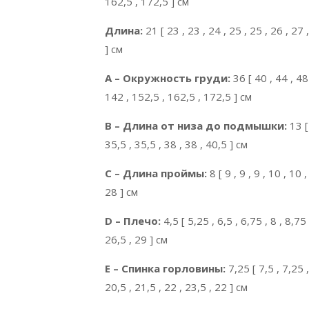
162,5 , 172,5 ] см
Длина:
21 [ 23 , 23 , 24 , 25 , 25 , 26 , 27
] см
A – Окружность груди:
36 [ 40 , 44 , 48
142 , 152,5 , 162,5 , 172,5 ] см
B – Длина от низа до подмышки:
13 [ 
35,5 , 35,5 , 38 , 38 , 40,5 ] см
C – Длина проймы:
8 [ 9 , 9 , 9 , 10 , 10
28 ] см
D – Плечо:
4,5 [ 5,25 , 6,5 , 6,75 , 8 , 8,75
26,5 , 29 ] см
E – Спинка горловины:
7,25 [ 7,5 , 7,25 ,
20,5 , 21,5 , 22 , 23,5 , 22 ] см