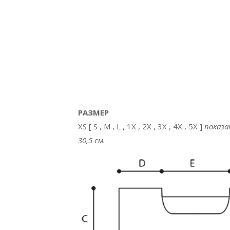
РАЗМЕР
XS [ S , M , L , 1X , 2X , 3X , 4X , 5X ]
показа
30,5 см.