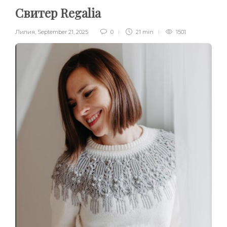
Свитер Regalia
Лилия
,
September 21, 2025
0
21 min
1501