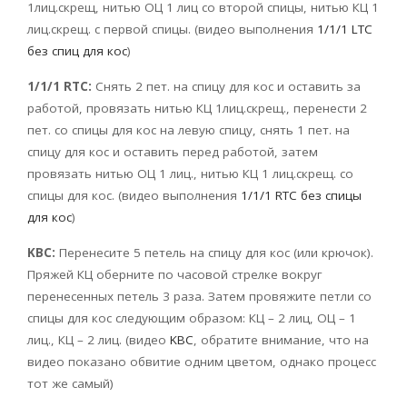
1лиц.скрещ, нитью ОЦ 1 лиц со второй спицы, нитью КЦ 1
лиц.скрещ. с первой спицы. (видео выполнения
1/1/1 LTC
без спиц для кос
)
1/1/1 RTC:
Снять 2 пет. на спицу для кос и оставить за
работой, провязать нитью КЦ 1лиц.скрещ., перенести 2
пет. со спицы для кос на левую спицу, снять 1 пет. на
спицу для кос и оставить перед работой, затем
провязать нитью ОЦ 1 лиц., нитью КЦ 1 лиц.скрещ. со
спицы для кос. (видео выполнения
1/1/1 RTC без спицы
для
кос
)
KBC:
Перенесите 5 петель на спицу для кос (или крючок).
Пряжей КЦ оберните по часовой стрелке вокруг
перенесенных петель 3 раза. Затем провяжите петли со
спицы для кос следующим образом: КЦ – 2 лиц, ОЦ – 1
лиц., КЦ – 2 лиц. (видео
KBC
, обратите внимание, что на
видео показано обвитие одним цветом, однако процесс
тот же самый)