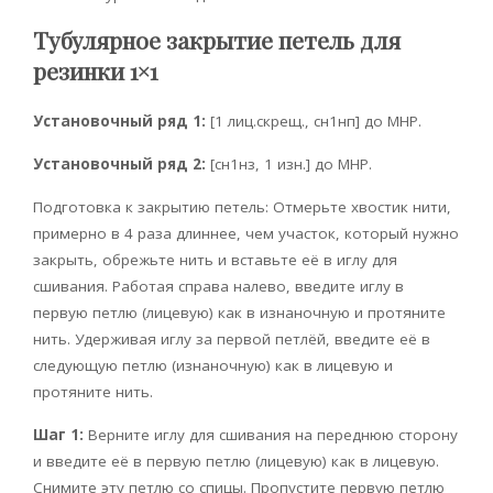
Тубулярное закрытие петель для
резинки 1×1
Установочный ряд 1:
[1 лиц.скрещ., сн1нп] до МНР.
Установочный ряд 2:
[сн1нз, 1 изн.] до МНР.
Подготовка к закрытию петель: Отмерьте хвостик нити,
примерно в 4 раза длиннее, чем участок, который нужно
закрыть, обрежьте нить и вставьте её в иглу для
сшивания. Работая справа налево, введите иглу в
первую петлю (лицевую) как в изнаночную и протяните
нить. Удерживая иглу за первой петлёй, введите её в
следующую петлю (изнаночную) как в лицевую и
протяните нить.
Шаг 1:
Верните иглу для сшивания на переднюю сторону
и введите её в первую петлю (лицевую) как в лицевую.
Снимите эту петлю со спицы. Пропустите первую петлю