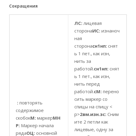
Сокращения
ЛС:
лицевая
сторона
ИС:
изнаноч
ная
сторона
сн1нп:
снят
ь 1 пет., как изн,
нить за
работой.
сн1нп:
снят
ь 1 пет., как изн,
нить перед
работой.
сМ:
перено
сить маркер со
:
повторять
спицы на спицу <
содержимое
p>
2вм.изн.зс:
Сним
скобок
М:
маркер
МН
ите 2 петли как
Р:
Маркер начала
лицевые, одну за
ряда
ОЦ:
основной