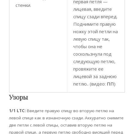
первая петля —
стенки.
лицевая, введите
спицу сзади вперед.
Поднимите правую
ножку этой петли на
левую спицу так,
чтобы она не
соскользнула под
следующую петлю,
провяжите ее
лицевой за заднюю
петлю.. (видео:
ПП
)
Узоры
1/1 LTC:
Введите правую спицу во вторую петлю на
левой спице как в изнаночную сзади. Аккуратно снимите
две петли с левой спицы, оставив вторую петлю на
правой спице, а первую петлю свободно висящей перед