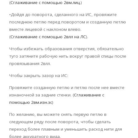
(
Сглаживание с помощью 2вм.лиц
.)
•Дойдя до поворота, сделанного на ИС, провяжите
последнюю петлю перед поворотом и созданную петлю
вместе лицевой с наклоном влево.
(
Сглаживание с помощью 2влл на ЛС
).
Чтобы избежать образования отверстия, обязательно
туго затяните рабочую нить вокруг правой спицы после
провязывания 2влл.
Чтобы закрыть зазор на ИС:
Провяжите созданную петлю и петлю после нее вместе
изнаночной за задние стенки. (
Сглаживание с
помощью
2вм.изн.зс
)
По желанию, вы можете снять первую петлю в
следующем ряду после поворота, чтобы сделать
переход более плавным и уменьшить расход нити для
более аккуратного вида.