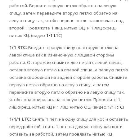
работой. Верните первую петлю обратно на левую
спицу, затем переведите вторую петлю обратно на
левую спицу так, чтобы первая петля наклонялась над
второй. Провяжите 1 лиц. нитью ОЦ, и 1 лиц.скрещ.
нитью КЦ. (видео
1/1 LTC
)
1/1 RTC:
Введите правую спицу во вторую петлю на
левой спице как в изнаночную с лицевой стороны
работы. Осторожно снимите две петли с левой спицы,
оставив вторую петлю на правой спице, а первую петлю
оставив свободной на задней стороне работы. Снимите
первую петлю обратно на левую спицу, а затем
перенесите вторую петлю обратно на левую спицу так,
чтобы она опиралась на первую петлю. Провяжите 1
лиц.скрещ. нитью КЦ и 1 лиц. нитью ОЦ. (видео
1/1 RTC
)
1/1/1 LTC:
Снять 1 пет. на одну спицу для кос и оставить
перед работой, снять 1 пет. на другую спицу для кос и
оставить за работой, затем провязать нитью КЦ