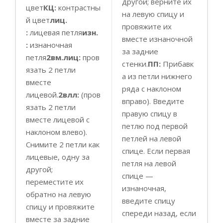
другой; верните их
цвет
КЦ:
контрастны
на левую спицу и
й цвет
лиц.
провяжите их
:
лицевая петля
изн.
вместе изнаночной
:
изнаночная
за задние
петля
2вм.лиц:
пров
стенки.
ПП:
Прибавк
язать 2 петли
а из петли нижнего
вместе
ряда с наклоном
лицевой.
2влл:
(пров
вправо). Введите
язать 2 петли
правую спицу в
вместе лицевой с
петлю под первой
наклоном влево).
петлей на левой
Снимите 2 петли как
спице. Если первая
лицевые, одну за
петля на левой
другой;
спице —
переместите их
изнаночная,
обратно на левую
введите спицу
спицу и провяжите
спереди назад, если
вместе за задние