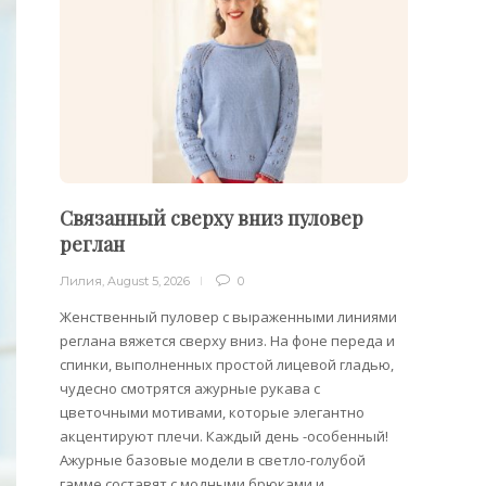
Связанный сверху вниз пуловер
Филе
реглан
Лилия
,
Лилия
,
August 5, 2026
0
Филейн
предст
Женственный пуловер с выраженными линиями
Вязани
реглана вяжется сверху вниз. На фоне переда и
позвол
спинки, выполненных простой лицевой гладью,
делает
чудесно смотрятся ажурные рукава с
сезона
цветочными мотивами, которые элегантно
акцентируют плечи. Каждый день -особенный!
Ажурные базовые модели в светло-голубой
гамме составят с модными брюками и