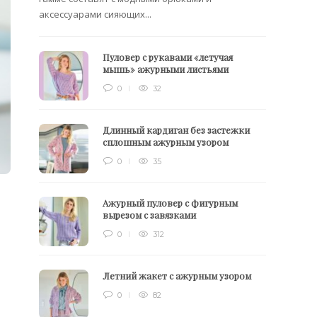
аксессуарами сияющих...
Пуловер с рукавами «летучая
мышь» ажурными листьями
0
32
Длинный кардиган без застежки
сплошным ажурным узором
0
35
Ажурный пуловер с фигурным
вырезом с завязками
0
312
Летний жакет с ажурным узором
0
82