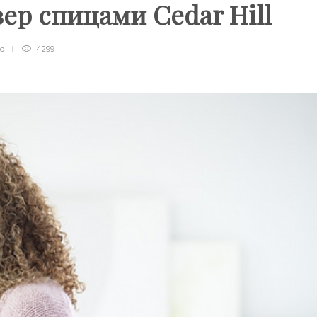
ер спицами Cedar Hill
ad
4299