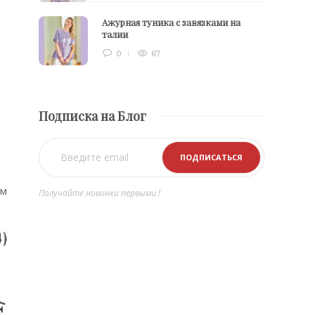
Ажурная туника с завязками на
талии
0
67
Подписка на Блог
см
Получайте новинки первыми !