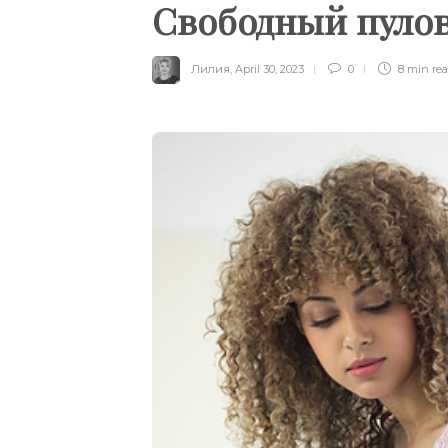
Свободный пулов
Лилия
,
April 30, 2023
0
8 min
re