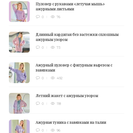
Пуловер с рукавами «летучая мышь»
ажурными листьями
0
76
Длинный кардиган без застежки сплошным
ажурным узором
0
73
Ажурный пуловер с фигурным вырезом с
завязками
0
492
Летний жакет с ажурным узором
0
118
Ажурная туника с завязками на талии
0
96