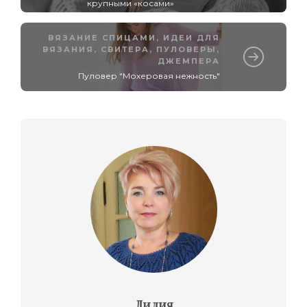
крупными «косами»
ВЯЗАНИЕ СПИЦАМИ
,
ИДЕИ ДЛЯ
ВЯЗАНИЯ
,
СВИТЕРА, ПУЛОВЕРЫ,
ДЖЕМПЕРА
Пуловер "Мохеровая нежность"
Лилия