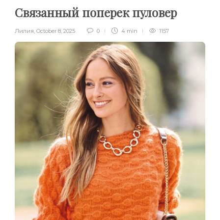
Связанный поперек пуловер
Лилия
,
October 8, 2025
0
4 min
1157