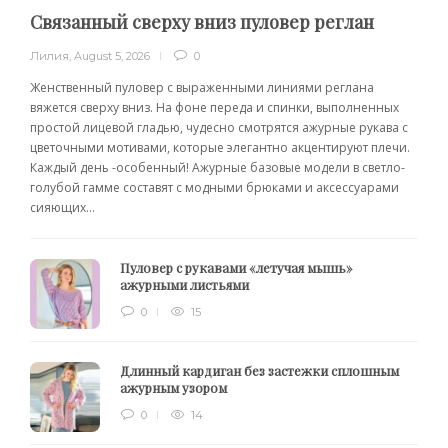
Связанный сверху вниз пуловер реглан
Лилия
,
August 5, 2026
0
Женственный пуловер с выраженными линиями реглана
вяжется сверху вниз. На фоне переда и спинки, выполненных
простой лицевой гладью, чудесно смотрятся ажурные рукава с
цветочными мотивами, которые элегантно акцентируют плечи.
Каждый день -особенный! Ажурные базовые модели в светло-
голубой гамме составят с модными брюками и аксессуарами
сияющих...
Пуловер с рукавами «летучая мышь»
ажурными листьями
0
15
Длинный кардиган без застежки сплошным
ажурным узором
0
14