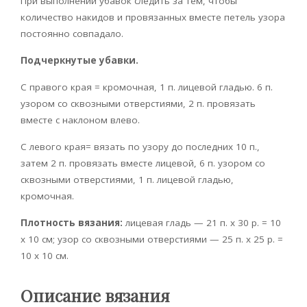
При выполнении убавок следить за тем, чтобы
количество накидов и провязанных вместе петель узора
постоянно совпадало.
Подчеркнутые убавки.
С правого края = кромочная, 1 п. лицевой гладью. 6 п.
узором со сквозными отверстиями, 2 п. провязать
вместе с наклоном влево.
С левого края= вязать по узору до последних 10 п.,
затем 2 п. провязать вместе лицевой, 6 п. узором со
сквозными отверстиями, 1 п. лицевой гладью,
кромочная.
Плотность вязания:
лицевая гладь — 21 п. х 30 р. = 10
х 10 см; узор со сквозными отверстиями — 25 п. х 25 р. =
10 х 10 см.
Описание вязания