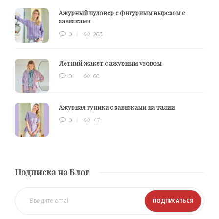
Ажурный пуловер с фигурным вырезом с
завязками
0
263
Летний жакет с ажурным узором
0
60
Ажурная туника с завязками на талии
0
47
Подписка на Блог