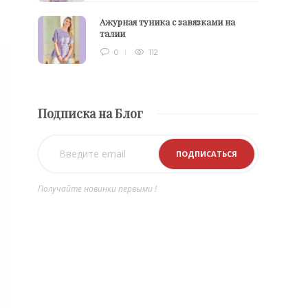
Ажурная туника с завязками на
талии
0
112
Подписка на Блог
Получайте новинки первыми !