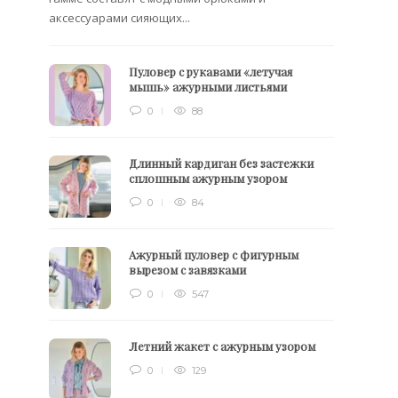
аксессуарами сияющих...
Пуловер с рукавами «летучая
мышь» ажурными листьями
0
88
Длинный кардиган без застежки
сплошным ажурным узором
0
84
Ажурный пуловер с фигурным
вырезом с завязками
0
547
Летний жакет с ажурным узором
0
129