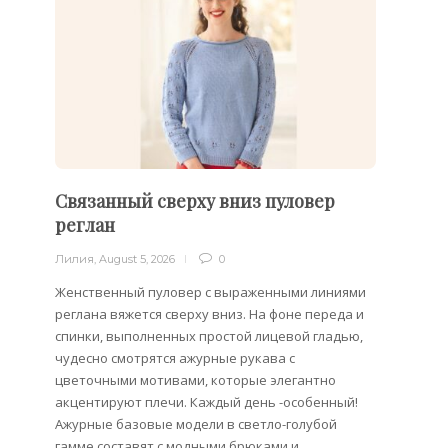
Связанный сверху вниз пуловер
Филе
реглан
Лилия
,
Лилия
,
August 5, 2026
0
Филейн
предст
Женственный пуловер с выраженными линиями
Вязани
реглана вяжется сверху вниз. На фоне переда и
позвол
спинки, выполненных простой лицевой гладью,
делает
чудесно смотрятся ажурные рукава с
сезона
цветочными мотивами, которые элегантно
акцентируют плечи. Каждый день -особенный!
Ажурные базовые модели в светло-голубой
гамме составят с модными брюками и