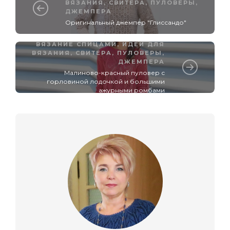
ВЯЗАНИЯ
,
СВИТЕРА, ПУЛОВЕРЫ,
ДЖЕМПЕРА
Оригинальный джемпер "Глиссандо"
ВЯЗАНИЕ СПИЦАМИ
,
ИДЕИ ДЛЯ
ВЯЗАНИЯ
,
СВИТЕРА, ПУЛОВЕРЫ,
ДЖЕМПЕРА
Малиново-красный пуловер с
горловиной лодочкой и большими
ажурными ромбами