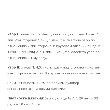
Узор I
: спицы № 4,5: Жемчужный: лиц. сторона: 1 изн., 1
лиц. Изн. сторона: 1 лиц., 1 изн., т.е. сместить узор по
отношению к лиц. стороне. В круговом вязании = Ряд 1:
1 изн., 1 лиц. Ряд 2: = 1 лиц., 1 изн., т.е. сместить узор по
отношению к 1-му ряду.
Узор II:
спицы № 4,5: лиц. гладь = лиц. сторона – лиц. пет.,
изн. сторона -изн. пет. В круговом вязании = все лиц. пет.
Прим.: от высоты 10 см до проймы пуловер
вывязывается круговыми рядами.\
Плотность вязания:
Узор II, спицы № 4,5: 20 пет. х 33
ряда = 10 см х 10 см