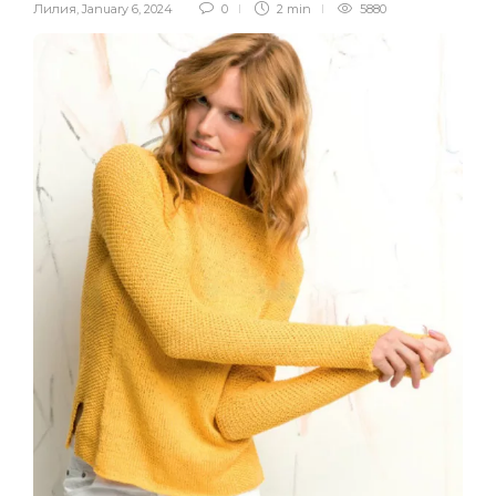
Лилия
,
January 6, 2024
0
2 min
5880