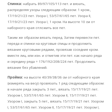
Спинка:
набрать 89/97/105/113 пет. и вязать,
распределяя узоры следующим образом: 1 кром.,
17/19/21/23 пет. Узора I, 53/57/61/65 пет. Узора II,
17/19/21/23 пет. Узора I, 1 кром. На высоте 10 см от
наборного края отложить все пет.
Таким же образом вязать перед. Затем перевести пет.
переда и спинки на круговые спицы и продолжить
вязание круговыми рядами, провязав соседние кром.
вместе лиц. или изн. и отметив эти пет. как начало ряда
и середину ряда = 176/192/208/224 пет. Продолжить
вязание без убавлений.
Пройма:
на высоте 40/39/38/36 см от наборного края
(измерять на весу) провязать 1 ряд следующим образом:
в начале ряда закрыть 3 пет., вязать 15/17/19/21 пет.
Узором I, 53/57/61/65 пет. Узором II, 15/17/19/21 пет.
Узором I, закрыть 5 пет., вязать 15/17/19/21 пет. Узором
I, 53/57/61/65 пет. Узором II, 15/17/19/21 пет. Узором I,