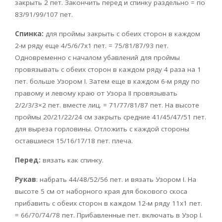
закрыть 2 пет. Закончить перед и спинку раздельно = по
83/91/99/107 пет.
Спинка:
для проймы закрыть с обеих сторон в каждом
2-м ряду еще 4/5/6/7х1 пет. = 75/81/87/93 пет.
Одновременно с началом убавлений для проймы
провязывать с обеих сторон в каждом ряду 4 раза на 1
пет. больше Узором I. Затем еще в каждом 6-м ряду по
правому и левому краю от Узора II провязывать
2/2/3/3×2 пет. вместе лиц. = 71/77/81/87 пет. На высоте
проймы 20/21/22/24 см закрыть средние 41/45/47/51 пет.
для выреза горловины. Отложить с каждой стороны
оставшиеся 15/16/17/18 пет. плеча.
Перед:
вязать как спинку.
Рукав
: набрать 44/48/52/56 пет. и вязать Узором I. На
высоте 5 см от наборного края для бокового скоса
прибавить с обеих сторон в каждом 12-м ряду 11х1 пет.
= 66/70/74/78 пет. Прибавленные пет. включать в Узор I.