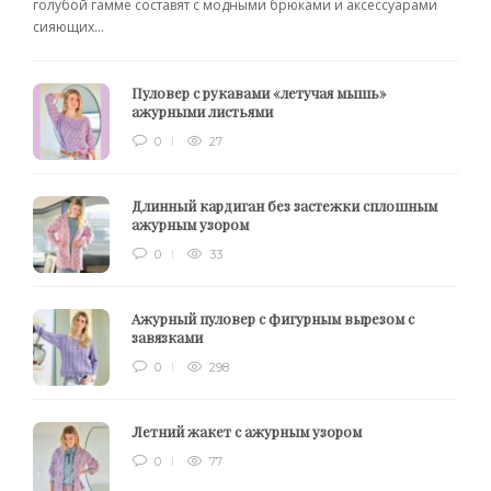
голубой гамме составят с модными брюками и аксессуарами
сияющих...
Пуловер с рукавами «летучая мышь»
ажурными листьями
0
27
Длинный кардиган без застежки сплошным
ажурным узором
0
33
Ажурный пуловер с фигурным вырезом с
завязками
0
298
Летний жакет с ажурным узором
0
77