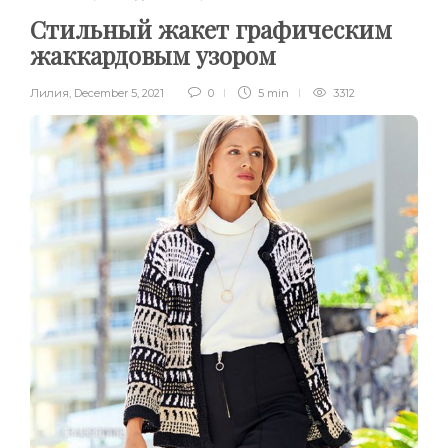
Стильный жакет графическим
жаккардовым узором
Лилия
,
December 5, 2021
0
5 min
3312