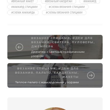
#ВЯЗАНЫЙ ЖАКЕТ
#ВЯЗАНЫЙ КАРДИГАН
#ЖАККАРД
#ЖАККАРД СПИЦАМИ
#СХЕМА ВЯЗАНИЯ СПИЦАМИ
#СХЕМА ЖАККАРДА
#СХЕМЫ ВЯЗАНИЯ СПИЦАМИ
ВЯЗАНИЕ СПИЦАМИ
,
ИДЕИ ДЛЯ
ВЯЗАНИЯ
,
СВИТЕРА, ПУЛОВЕРЫ,
ДЖЕМПЕРА
Джемпер с цветным графическим
узором
ВЯЗАНИЕ СПИЦАМИ
,
ИДЕИ ДЛЯ
ВЯЗАНИЯ
,
ПАЛЬТО, КАРДИГАНЫ,
ЖАКЕТЫ
Теплое пальто с жаккардовыми узорами