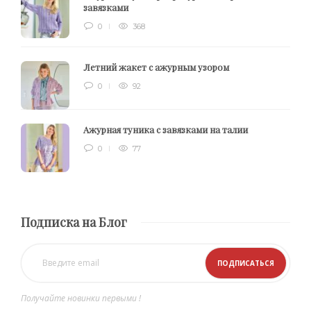
завязками
0
368
Летний жакет с ажурным узором
0
92
Ажурная туника с завязками на талии
0
77
Подписка на Блог
Получайте новинки первыми !