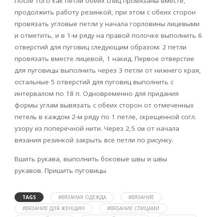
После того как петли обеих спиц провязаны вместе,
продолжить работу резинкой, при этом с обеих сторон
провязать угловые петли у начала горловины лицевыми
и отметить, и в 1-м ряду на правой полочке выполнить 6
отверстий для пуговиц следующим образом: 2 петли
провязать вместе лицевой, 1 накид. Первое отверстие
для пуговицы выполнить через 3 петли от нижнего края,
остальные 5 отверстий для пуговиц выполнить с
интервалом по 18 п. Одновременно для придания
формы углам вывязать с обеих сторон от отмеченных
петель в каждом 2-м ряду по 1 петле, скрещенной согл.
узору из поперечной нити. Через 2,5 см от начала
вязания резинкой закрыть все петли по рисунку.
Вшить рукава, выполнить боковые швы и швы
рукавов. Пришить пуговицы.
TAGS
#ВЯЗАНАЯ ОДЕЖДА
#ВЯЗАНИЕ
#ВЯЗАНИЕ ДЛЯ ЖЕНЩИН
#ВЯЗАНИЕ СПИЦАМИ