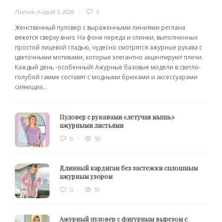
Лилия
,
August 5, 2026
0
Женственный пуловер с выраженными линиями реглана
вяжется сверху вниз. На фоне переда и спинки, выполненных
простой лицевой гладью, чудесно смотрятся ажурные рукава с
цветочными мотивами, которые элегантно акцентируют плечи.
Каждый день -особенный! Ажурные базовые модели в светло-
голубой гамме составят с модными брюками и аксессуарами
сияющих...
Пуловер с рукавами «летучая мышь»
ажурными листьями
0
50
Длинный кардиган без застежки сплошным
ажурным узором
0
51
Ажурный пуловер с фигурным вырезом с