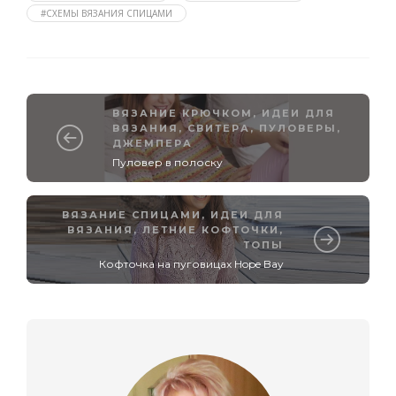
#СХЕМЫ ВЯЗАНИЯ СПИЦАМИ
ВЯЗАНИЕ КРЮЧКОМ
,
ИДЕИ ДЛЯ
ВЯЗАНИЯ
,
СВИТЕРА, ПУЛОВЕРЫ,
ДЖЕМПЕРА
Пуловер в полоску
ВЯЗАНИЕ СПИЦАМИ
,
ИДЕИ ДЛЯ
ВЯЗАНИЯ
,
ЛЕТНИЕ КОФТОЧКИ,
ТОПЫ
Кофточка на пуговицах Hope Bay