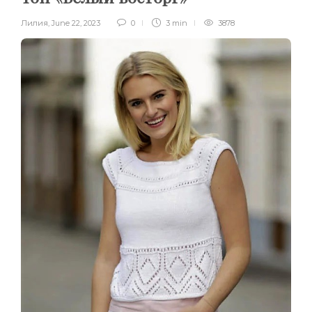
Лилия
,
June 22, 2023
0
3 min
3878