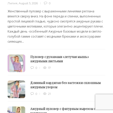
Лилия
,
August 5, 2026
0
Женственный пуловер с выраженными линиями реглана
вяжется сверху вниз. На фоне переда и спинки, выполненных
простой лицевой гладью, чудесно смотрятся ажурные рукава с
цветочными мотивами, которые элегантно акцентируют плечи.
Каждый день -особенный! Ажурные базовые модели в светло-
голубой гамме составят с модными брюками и аксессуарами
сияющих...
Пуловер с рукавами «летучая мышь»
ажурными листьями
0
17
Длинный кардиган без застежки сплошным
ажурным узором
0
21
Ажурный пуловер с фигурным вырезом с
завязками