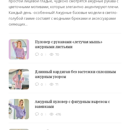
простой лицевой гладью, чудесно смотрятся ажурные рукава с
цветочными мотивами, которые элегантно акцентируют плечи.
Каждый день -особенный! Ажурные базовые модели в светло-
голубой гамме составят с модными брюками и аксессуарами
сияющих...
Пуловер с рукавами «летучая мышь»
ажурными листьями
0
70
Длинный кардиган без застежки сплошным
ажурным узором
0
71
Ажурный пуловер с фигурным вырезом с
завязками
0
476