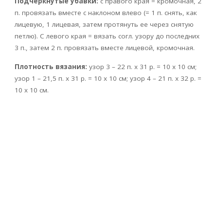
Подчеркнутые убавки:
с правого края = кромочная, 2
п. провязать вместе с наклоном влево (= 1 п. снять, как
лицевую, 1 лицевая, затем протянуть ее через снятую
петлю). С левого края = вязать согл. узору до последних
3 п., затем 2 п. провязать вместе лицевой, кромочная.
Плотность вязания:
узор 3 – 22 п. х 31 р. = 10 х 10 см;
узор 1 – 21,5 п. х 31 р. = 10 х 10 см; узор 4 – 21 п. х 32 р. =
10 х 10 см.