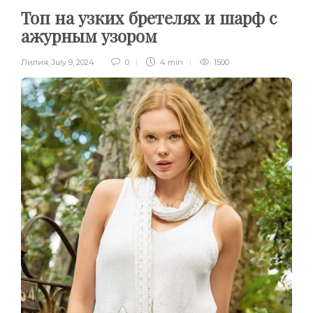
Топ на узких бретелях и шарф с
ажурным узором
Лилия
,
July 9, 2024
0
4 min
1500