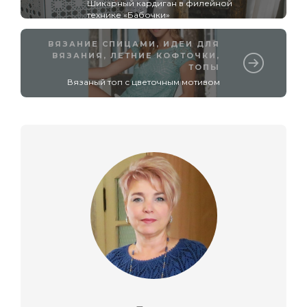
Шикарный кардиган в филейной
технике «Бабочки»
ВЯЗАНИЕ СПИЦАМИ
,
ИДЕИ ДЛЯ
ВЯЗАНИЯ
,
ЛЕТНИЕ КОФТОЧКИ,
ТОПЫ
Вязаный топ с цветочным мотивом