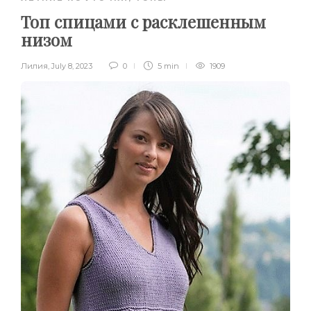
Топ спицами с расклешенным
низом
Лилия
,
July 8, 2023
0
5 min
1909