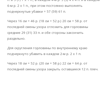
6-м р. 2 х 1 п., при этом постоянно выполнять
подчеркнутые убавки = 57 (59) 61 п.
Через 16 см = 46 р. (18 см = 52 р.) 20 см = 58 р. от
последней смены узора отложить для горловины
средние 29 (31) 33 п. и обе стороны закончить
раздельно.
Для скругления горловины по внутреннему краю
подчеркнуто убавить в каждом 2-м р. 2 х 1 п.
Через 18 см = 52 р. (20 см = 58 р.) 22 см = 64 р. от
последней смены узора закрыть оставшиеся 12 п. плеч.