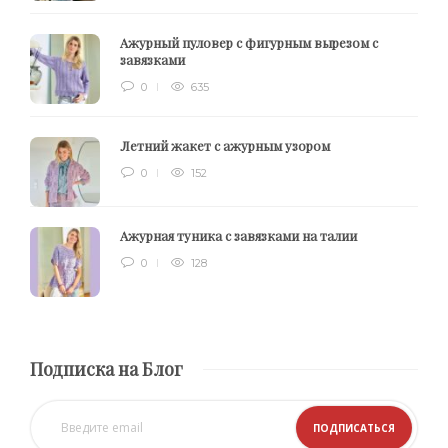
Ажурный пуловер с фигурным вырезом с
завязками
0
635
Летний жакет с ажурным узором
0
152
Ажурная туника с завязками на талии
0
128
Подписка на Блог