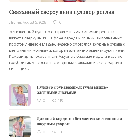
Связанный сверху вниз пуловер реглан
Лилия
,
August 5, 2026
0
Женственный пуловер с выраженными линиями реглана
вяжется сверху вниз. На фоне переда и спинки, выполненных
простой лицевой гладью, чудесно смотрятся ажурные рукава с
цветочными мотивами, которые элегантно акцентируют плечи.
Каждый день -особенный! Ажурные базовые модели в светло-
голубой гамме составят с модными брюками и аксессуарами
сияющих...
Пуловер с рукавами «летучая мышь»
ажурными листьями
0
115
Длинный кардиган без застежки сплошным
ажурным узором
0
108