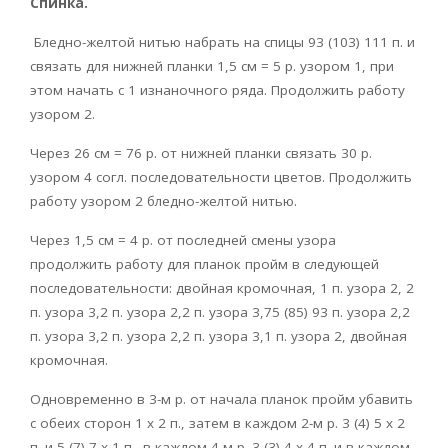
Спинка.
Бледно-желтой нитью набрать на спицы 93 (103) 111 п. и
связать для нижней планки 1,5 см = 5 р. узором 1, при
этом начать с 1 изнаночного ряда. Продолжить работу
узором 2.
Через 26 см = 76 р. от нижней планки связать 30 р.
узором 4 согл. последовательности цветов. Продолжить
работу узором 2 бледно-желтой нитью.
Через 1,5 см = 4 р. от последней смены узора
продолжить работу для планок пройм в следующей
последовательности: двойная кромочная, 1 п. узора 2, 2
п. узора 3,2 п. узора 2,2 п. узора 3,75 (85) 93 п. узора 2,2
п. узора 3,2 п. узора 2,2 п. узора 3,1 п. узора 2, двойная
кромочная.
Одновременно в 3-м р. от начала планок пройм убавить
с обеих сторон 1 х 2 п., затем в каждом 2-м р. 3 (4) 5 х 2
п. и 5 (7) 7 х 1 п., в каждом 4-м р. 3 (3) 4 х 4 п. и в каждом