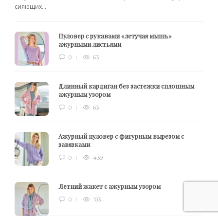
сияющих...
Пуловер с рукавами «летучая мышь»
ажурными листьями
0
63
Длинный кардиган без застежки сплошным
ажурным узором
0
63
Ажурный пуловер с фигурным вырезом с
завязками
0
439
Летний жакет с ажурным узором
0
103