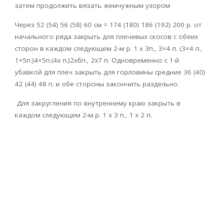
затем продолжить вязать жемчужным узором
Через 52 (54) 56 (58) 60 см = 174 (180) 186 (192) 200 р. от
начального ряда закрыть для плечевых скосов с обеих
сторон в каждом следующем 2-м р. 1 х 3п., 3×4 п. (3×4 п.,
1×5п.)4×5п.(4x п.)2хбп., 2х7 п. Одновременно с 1-й
убавкой для плеч закрыть для горловины средние 36 (40)
42 (44) 48 п. и обе стороны закончить раздельно.
Для закругления по внутреннему краю закрыть в
каждом следующем 2-м р. 1 х 3 п., 1 x 2 п.