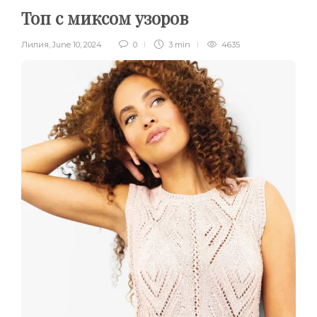
Топ с миксом узоров
Лилия
,
June 10, 2024
0
3 min
4635