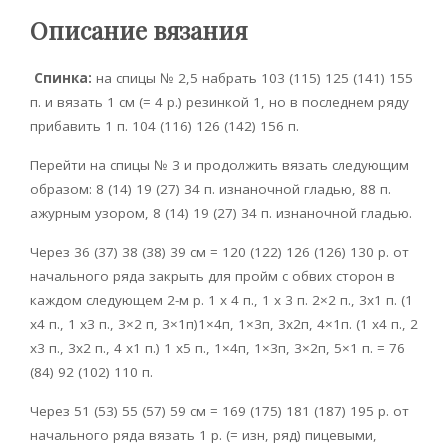
Описание вязания
Спинка:
на спицы № 2,5 набрать 103 (115) 125 (141) 155
п. и вязать 1 см (= 4 р.) резинкой 1, но в последнем ряду
прибавить 1 п. 104 (116) 126 (142) 156 п.
Перейти на спицы № 3 и продолжить вязать следующим
образом: 8 (14) 19 (27) 34 п. изнаночной гладью, 88 п.
ажурным узором, 8 (14) 19 (27) 34 п. изнаночной гладью.
Через 36 (37) 38 (38) 39 см = 120 (122) 126 (126) 130 р. от
начального ряда закрыть для пройм с обвих сторон в
каждом следующем 2-м р. 1 х 4 п., 1 х 3 п. 2×2 п., 3х1 п. (1
x4 п., 1 x3 п., 3×2 п, 3×1п)1×4п, 1×3п, 3х2п, 4×1п. (1 x4 п., 2
x3 п., 3х2 п., 4 х1 п.) 1 x5 п., 1×4п, 1×3п, 3×2п, 5×1 п. = 76
(84) 92 (102) 110 п.
Через 51 (53) 55 (57) 59 см = 169 (175) 181 (187) 195 р. от
начального ряда вязать 1 р. (= изн, ряд) пицевыми,