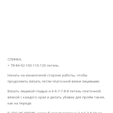
СПИНКА:
= 78-84-92-100-110-120 петель.
Начать на изнаночной стороне работы, чтобы
продолжить вязать петли платочной вязки лицевыми.
Вязать лицевой гладью и 6-6-7-7-8-8 петель платочной
вязкой с каждого края и делать убавки для пройм также,
как на переде.
В ЭТО ЖЕ ВРЕМЯ, когда будет провязано 2-4-5-7-8-10 см