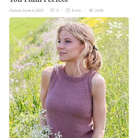
Лилия
,
June 4, 2023
0
6 min
2439