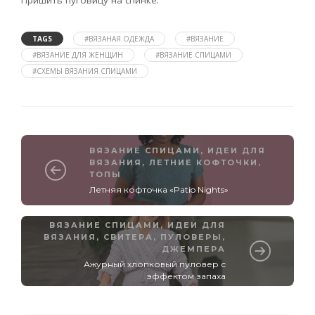
TAGS
#ВЯЗАНАЯ ОДЕЖДА
#ВЯЗАНИЕ
#ВЯЗАНИЕ ДЛЯ ЖЕНЩИН
#ВЯЗАНИЕ СПИЦАМИ
#СХЕМЫ ВЯЗАНИЯ СПИЦАМИ
ВЯЗАНИЕ СПИЦАМИ
,
ИДЕИ ДЛЯ
ВЯЗАНИЯ
,
ЛЕТНИЕ КОФТОЧКИ,
ТОПЫ
Летняя кофточка «Patio Nights»
ВЯЗАНИЕ СПИЦАМИ
,
ИДЕИ ДЛЯ
ВЯЗАНИЯ
,
СВИТЕРА, ПУЛОВЕРЫ,
ДЖЕМПЕРА
Ажурный хлопковый пуловер с
эффектом запаха