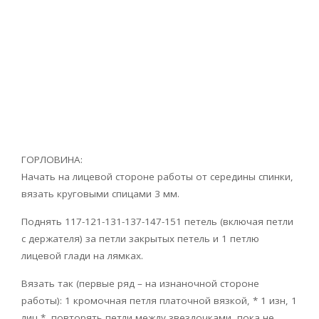
ГОРЛОВИНА:
Начать на лицевой стороне работы от середины спинки,
вязать круговыми спицами 3 мм.
Поднять 117-121-131-137-147-151 петель (включая петли
с держателя) за петли закрытых петель и 1 петлю
лицевой глади на лямках.
Вязать так (первые ряд – на изнаночной стороне
работы): 1 кромочная петля платочной вязкой, * 1 изн, 1
лиц *, повторять петли между звездочками, пока не