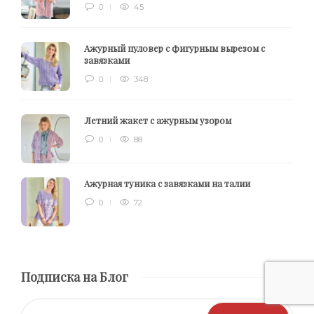
0
45
Ажурный пуловер с фигурным вырезом с
завязками
0
348
Летний жакет с ажурным узором
0
88
Ажурная туника с завязками на талии
0
72
Подписка на Блог