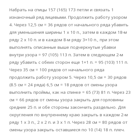
Набрать на спицы 157 (165) 173 петли и связать 1
изнаночный ряд лицевыми. Продолжить работу узором
4. Через 12,5 см = 36 рядов от начального ряда убавить
для уменьшения ширины 1 х 10 п., затем в каждом 18-м
ряду 2 х 10 п. и в каждом 8-м ряду 3×10 п., при этом
выполнять описанные выше подчеркнутые убавки
внутри узора = 97 (105) 113 п. Затем в следующем 2-м
ряду убавить с обеих сторон еще 1×1 п. = 95 (103) 111 п.
Через 35 см = 100 рядов от начального ряда
продолжить работу узором 5. Через 10,5 см = 30 рядов
(8.5 см = 24 ряда) 6,5 см = 18 рядов от смены узора
выполнить проймы, как на спинке = 65 (73) 81 п. Через 23
см = 66 рядов от смены узора закрыть для горловины
средние 25 п. и обе стороны закончить раздельно. Для
округления по внутреннему краю закрыть в каждом 2-м
ряду 1 х 3 п., 2 х 2 п. и 3 х 1 п. Через 28 см = 80 рядов от
смены узора закрыть оставшиеся по 10 (14) 18 п. плеч.