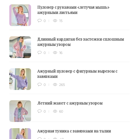
Пуловер с рукавами «летучая мышь»
ажурными листьями
0
15
Длинный кардиган без застежки сплошным
ажурным узором
0
16
Ажурный пуловер с фигурным вырезом с
завязками
0
265
Летний жакет с ажурным узором
0
60
Ажурная туника с завязками на талии