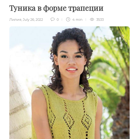
Туника в форме трапеции
Лилия
,
July 26, 2022
0
4 min
3533