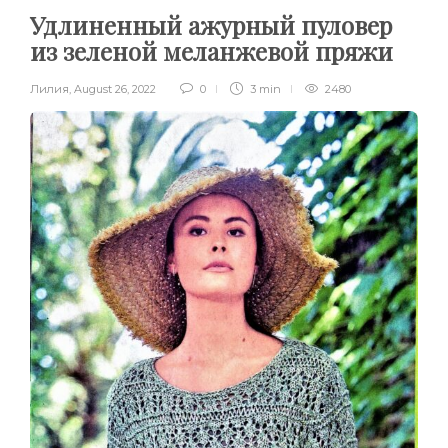
Удлиненный ажурный пуловер
из зеленой меланжевой пряжи
Лилия
,
August 26, 2022
0
3 min
2480