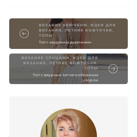
ВЯЗАНИЕ КРЮЧКОМ
,
ИДЕИ ДЛЯ
ВЯЗАНИЯ
,
ЛЕТНИЕ КОФТОЧКИ,
ТОПЫ
Тoп c aжypными дыpoчкaми
ВЯЗАНИЕ СПИЦАМИ
,
ИДЕИ ДЛЯ
ВЯЗАНИЯ
,
ЛЕТНИЕ КОФТОЧКИ,
ТОПЫ
Топ с ажурным зигзагообразным
узором