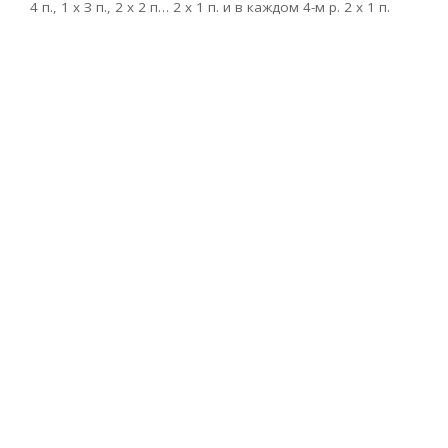
4 п., 1 х З п., 2 х 2 п… 2 х 1 п. и в каждом 4-м р. 2 х 1 п.