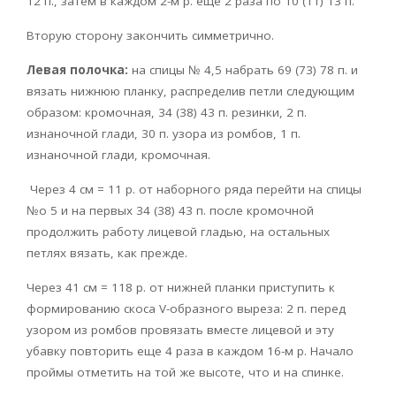
12 п., затем в каждом 2-м р. еще 2 раза по 10 (11) 13 п.
Вторую сторону закончить симметрично.
Левая полочка:
на спицы № 4,5 набрать 69 (73) 78 п. и
вязать нижнюю планку, распределив петли следующим
образом: кромочная, 34 (38) 43 п. резинки, 2 п.
изнаночной глади, 30 п. узора из ромбов, 1 п.
изнаночной глади, кромочная.
Через 4 см = 11 р. от наборного ряда перейти на спицы
№o 5 и на первых 34 (38) 43 п. после кромочной
продолжить работу лицевой гладью, на остальных
петлях вязать, как прежде.
Через 41 см = 118 р. от нижней планки приступить к
формированию скоса V-образного выреза: 2 п. перед
узором из ромбов провязать вместе лицевой и эту
убавку повторить еще 4 раза в каждом 16-м р. Начало
проймы отметить на той же высоте, что и на спинке.