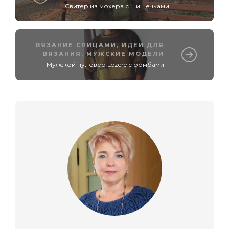
Свитер из мохера с шишечками
ВЯЗАНИЕ СПИЦАМИ
,
ИДЕИ ДЛЯ
ВЯЗАНИЯ
,
МУЖСКИЕ МОДЕЛИ
Мужcкой пуловер Lozere с ромбами