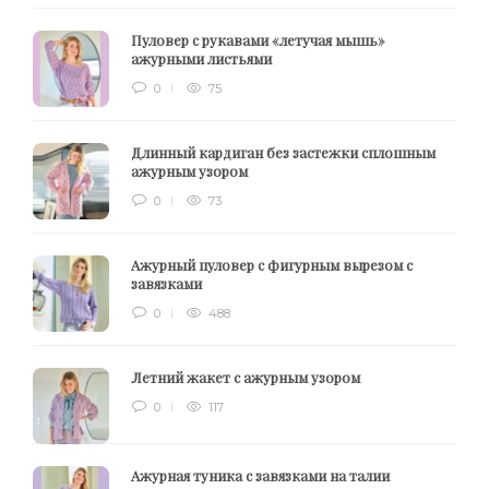
Пуловер с рукавами «летучая мышь»
ажурными листьями
0
75
Длинный кардиган без застежки сплошным
ажурным узором
0
73
Ажурный пуловер с фигурным вырезом с
завязками
0
488
Летний жакет с ажурным узором
0
117
Ажурная туника с завязками на талии