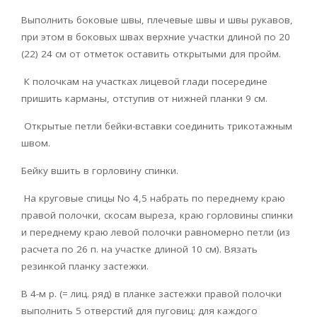
Выполнить боковые швы, плечевые швы и швы рукавов,
при этом в боковых швах верхние участки длиной по 20
(22) 24 см от отметок оставить открытыми для пройм.
К полочкам на участках лицевой глади посередине
пришить карманы, отступив от нижней планки 9 см.
Открытые петли бейки-вставки соединить трикотажным
швом.
Бейку вшить в горловину спинки.
На круговые спицы No 4,5 набрать по переднему краю
правой полочки, скосам выреза, краю горловины спинки
и переднему краю левой полочки равномерно петли (из
расчета по 26 п. на участке длиной 10 см). Вязать
резинкой планку застежки.
В 4-м р. (= лиц. ряд) в планке застежки правой полочки
выполнить 5 отверстий для пуговиц: для каждого