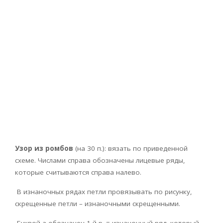
Узор из ромбов
(на 30 п.): вязать по приведенной
схеме. Числами справа обозначены лицевые ряды,
которые считываются справа налево.
В изнаночных рядах петли провязывать по рисунку,
скрещенные петли – изнаночными скрещенными.
Буквой а обозначен 1-й р. = изнаночный ряд. который