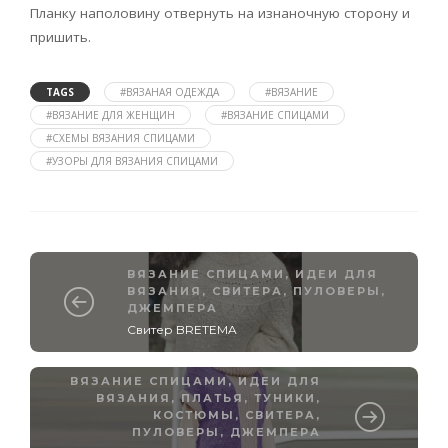
Планку наполовину отвернуть на изнаночную сторону и
пришить.
TAGS
#ВЯЗАНАЯ ОДЕЖДА
#ВЯЗАНИЕ
#ВЯЗАНИЕ ДЛЯ ЖЕНЩИН
#ВЯЗАНИЕ СПИЦАМИ
#СХЕМЫ ВЯЗАНИЯ СПИЦАМИ
#УЗОРЫ ДЛЯ ВЯЗАНИЯ СПИЦАМИ
ВЯЗАНИЕ СПИЦАМИ
,
ИДЕИ ДЛЯ
ВЯЗАНИЯ
,
СВИТЕРА, ПУЛОВЕРЫ,
ДЖЕМПЕРА
Свитер BRETEMA
ВЯЗАНИЕ СПИЦАМИ
,
ИДЕИ ДЛЯ
ВЯЗАНИЯ
,
ПЛАТЬЯ, ТУНИКИ,
КОСТЮМЫ
,
СВИТЕРА,
ПУЛОВЕРЫ, ДЖЕМПЕРА