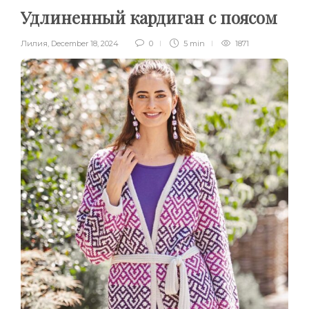
Удлиненный кардиган с поясом
Лилия
,
December 18, 2024
0
5 min
1871