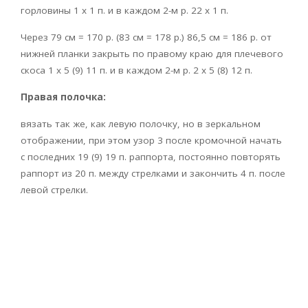
горловины 1 х 1 п. и в каждом 2-м р. 22 х 1 п.
Через 79 см = 170 р. (83 см = 178 р.) 86,5 см = 186 р. от
нижней планки закрыть по правому краю для плечевого
скоса 1 х 5 (9) 11 п. и в каждом 2-м р. 2 х 5 (8) 12 п.
Правая полочка:
вязать так же, как левую полочку, но в зеркальном
отображении, при этом узор 3 после кромочной начать
с последних 19 (9) 19 п. раппорта, постоянно повторять
раппорт из 20 п. между стрелками и закончить 4 п. после
левой стрелки.