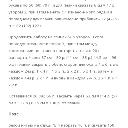
рукава по 50 (60) 70 п. и для планки связать 6 см = 17 р.
узором 2, при этом начать с 1 изнаноч- ного ряда и в
последнем ряду планки равномерно прибавить 32 (42) 52
п. = 82 (102) 122 п.
Продолжить работу на спицах № 5 узором 3 согл.
последовательности полос В, при этом между
кромочными постоянно повторять только 20 п.
раппорта. Через 37 см = 80 р. (41 см = 88 р.) 44,5 см = 96
р.от планки закрыть с обеих сторон для оката 1 х 6 п. и в
каждом 2-м р. 1 х 4 п., 1 x 3 п., 2 х 2 п., 5 x 1 п., затем в
каждом 4-м р. 2 х 1 п. и вновь в каждом 2-м р. 2 х 1 п. и 1
х 2 п.
Оставшиеся 26 (46) 66 п. закрыть через 53 см =114 р. (57
см = 122 р.) 60,5 см = 130 р. от планки.
Пояс:
белой нитью на спицы № 4 набрать 16 п. и связать 150