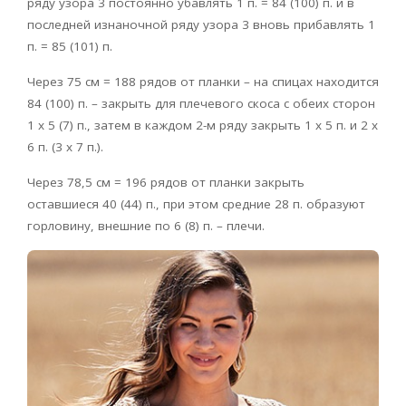
ряду узора 3 постоянно убавлять 1 п. = 84 (100) п. и в
последней изнаночной ряду узора 3 вновь прибавлять 1
п. = 85 (101) п.
Через 75 см = 188 рядов от планки – на спицах находится
84 (100) п. – закрыть для плечевого скоса с обеих сторон
1 х 5 (7) п., затем в каждом 2-м ряду закрыть 1 х 5 п. и 2 х
6 п. (3 х 7 п.).
Через 78,5 см = 196 рядов от планки закрыть
оставшиеся 40 (44) п., при этом средние 28 п. образуют
горловину, внешние по 6 (8) п. – плечи.