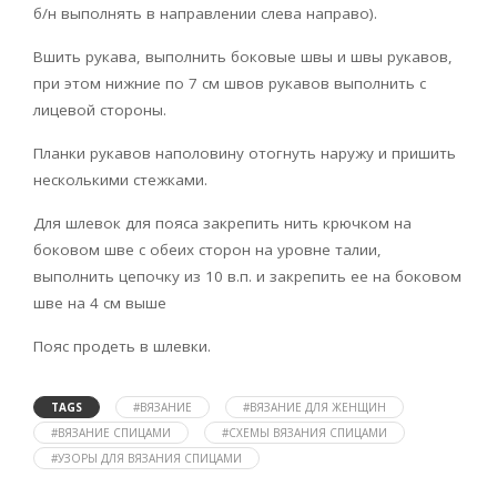
б/н выполнять в направлении слева направо).
Вшить рукава, выполнить боковые швы и швы рукавов,
при этом нижние по 7 см швов рукавов выполнить с
лицевой стороны.
Планки рукавов наполовину отогнуть наружу и пришить
несколькими стежками.
Для шлевок для пояса закрепить нить крючком на
боковом шве с обеих сторон на уровне талии,
выполнить цепочку из 10 в.п. и закрепить ее на боковом
шве на 4 см выше
Пояс продеть в шлевки.
TAGS
#ВЯЗАНИЕ
#ВЯЗАНИЕ ДЛЯ ЖЕНЩИН
#ВЯЗАНИЕ СПИЦАМИ
#СХЕМЫ ВЯЗАНИЯ СПИЦАМИ
#УЗОРЫ ДЛЯ ВЯЗАНИЯ СПИЦАМИ