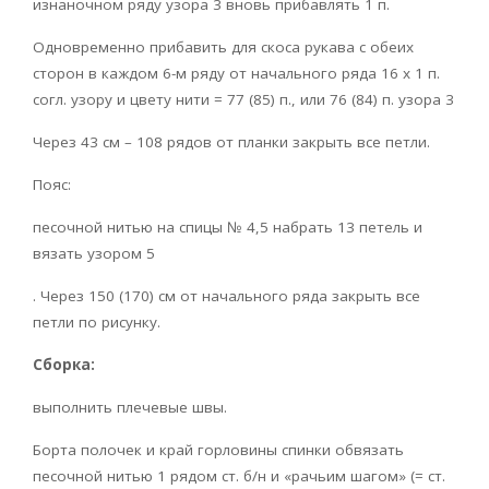
изнаночном ряду узора 3 вновь прибавлять 1 п.
Одновременно прибавить для скоса рукава с обеих
сторон в каждом 6-м ряду от начального ряда 16 х 1 п.
согл. узору и цвету нити = 77 (85) п., или 76 (84) п. узора 3
Через 43 см – 108 рядов от планки закрыть все петли.
Пояс:
песочной нитью на спицы № 4,5 набрать 13 петель и
вязать узором 5
. Через 150 (170) см от начального ряда закрыть все
петли по рисунку.
Сборка:
выполнить плечевые швы.
Борта полочек и край горловины спинки обвязать
песочной нитью 1 рядом ст. б/н и «рачьим шагом» (= ст.