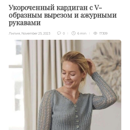
Укороченный кардиган с V-
образным вырезом и ажурными
рукавами
Лилия
,
November 25, 2023
0
6 min
17309