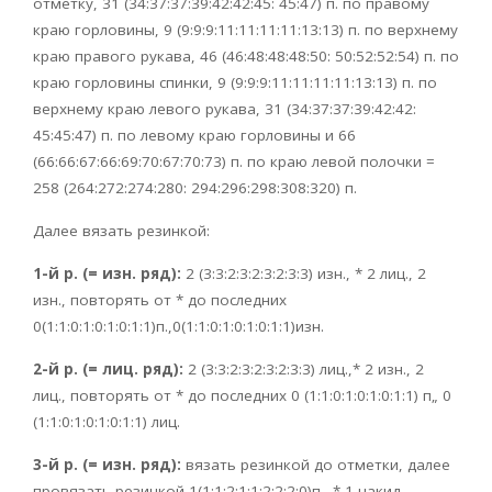
отметку, 31 (34:37:37:39:42:42:45: 45:47) п. по правому
краю горловины, 9 (9:9:9:11:11:11:11:13:13) п. по верхнему
краю правого рукава, 46 (46:48:48:48:50: 50:52:52:54) п. по
краю горловины спинки, 9 (9:9:9:11:11:11:11:13:13) п. по
верхнему краю левого рукава, 31 (34:37:37:39:42:42:
45:45:47) п. по левому краю горловины и 66
(66:66:67:66:69:70:67:70:73) п. по краю левой полочки =
258 (264:272:274:280: 294:296:298:308:320) п.
Далее вязать резинкой:
1-й р. (= изн. ряд):
2 (3:3:2:3:2:3:2:3:3) изн., * 2 лиц., 2
изн., повторять от * до последних
0(1:1:0:1:0:1:0:1:1)п.,0(1:1:0:1:0:1:0:1:1)изн.
2-й р. (= лиц. ряд):
2 (3:3:2:3:2:3:2:3:3) лиц.,* 2 изн., 2
лиц., повторять от * до последних 0 (1:1:0:1:0:1:0:1:1) п„ 0
(1:1:0:1:0:1:0:1:1) лиц.
3-й р. (= изн. ряд):
вязать резинкой до отметки, далее
провязать резинкой 1(1:1:2:1:1:2:2:2:0)п., * 1 накид,