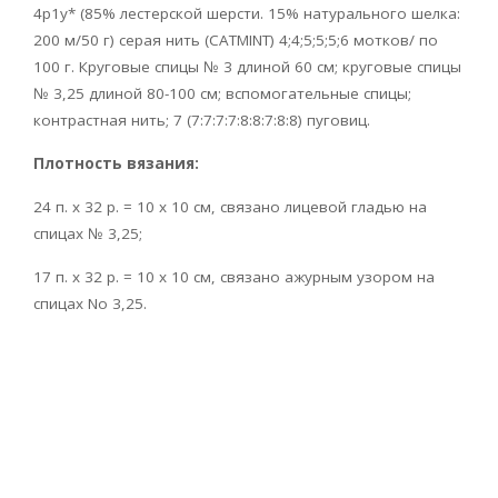
4р1у* (85% лестерской шерсти. 15% натурального шелка:
200 м/50 г) серая нить (CATMINT) 4;4;5;5;5;6 мотков/ по
100 г. Круговые спицы № 3 длиной 60 см; круговые спицы
№ 3,25 длиной 80-100 см; вспомогательные спицы;
контрастная нить; 7 (7:7:7:7:8:8:7:8:8) пуговиц.
Плотность вязания:
24 п. х 32 р. = 10 х 10 см, связано лицевой гладью на
спицах № 3,25;
17 п. х 32 р. = 10 х 10 см, связано ажурным узором на
спицах No 3,25.