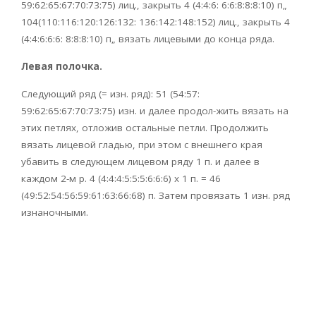
59:62:65:67:70:73:75) лиц., закрыть 4 (4:4:6: 6:6:8:8:8:10) п„
104(110:116:120:126:132: 136:142:148:152) лиц., закрыть 4
(4:4:6:6:6: 8:8:8:10) п„ вязать лицевыми до конца ряда.
Левая полочка.
Следующий ряд (= изн. ряд): 51 (54:57:
59:62:65:67:70:73:75) изн. и далее продол-жить вязать на
этих петлях, отложив остальные петли. Продолжить
вязать лицевой гладью, при этом с внешнего края
убавить в следующем лицевом ряду 1 п. и далее в
каждом 2-м р. 4 (4:4:4:5:5:5:6:6:6) х 1 п. = 46
(49:52:54:56:59:61:63:66:68) п. Затем провязать 1 изн. ряд
изнаночными.