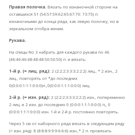
Правая полочка.
Вязать по изнаночной стороне на
оставшихся 51 (54:57:59:62:65:67:70: 73:75) п.
изнаночными до конца ряда, как левую полочку, но в
зеркальном отобра-жении.
Рукава.
На спицы No 3 набрать для каждого рукава по 46
(46:46:46:48:48:48:50:50:50) п. и вязать:
1-й р. (= лиц. ряд):
2 (2:2:2:3:3:3:2:2:2) лиц., * 2 изн., 2
лиц., повторять от *до последних
0(0:0:0:1:1:1:0:0:0)п.,0(0:0:0:1:1:1:0:0:0) лиц.
2-й р. (= изн. ряд):
2 (2:2:2:3:3:3:2:2:2) изн., попеременно
2 лиц. и 2 изн. до последних 0 (0:0:0:1:1:1:0:0:0) п„ 0
(0:0:0:1:1:1:0:0:0) изн. 1-й и 2-й р. постоянно повторять.
Через 5 см от наборного ряда вязать в следующем ряду
(= изн. ряд): 8 (8:8:8:9:9:9:6:6:6) изн.,* 2 п. провязать