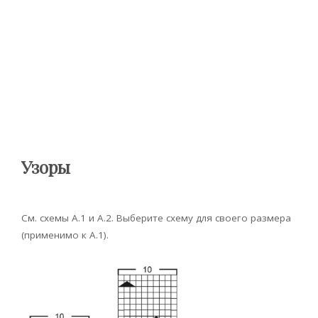
Узоры
См. схемы А.1 и А.2. Выберите схему для своего размера
(применимо к А.1).