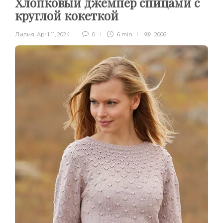
Хлопковый джемпер спицами с
круглой кокеткой
Лилия
,
April 11, 2024
0
6 min
2006