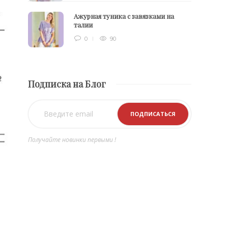
Ажурная туника с завязками на
талии
0
90
Подписка на Блог
Получайте новинки первыми !
)