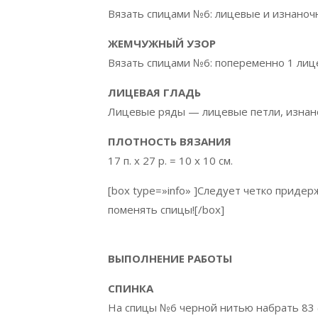
Вязать спицами №6: лицевые и изнаноч
ЖЕМЧУЖНЫЙ УЗОР
Вязать спицами №6: попеременно 1 лице
ЛИЦЕВАЯ ГЛАДЬ
Лицевые ряды — лицевые петли, изнан
ПЛОТНОСТЬ ВЯЗАНИЯ
17 п. х 27 р. = 10 x 10 см.
[box type=»info» ]Следует четко приде
поменять спицы![/box]
ВЫПОЛНЕНИЕ РАБОТЫ
СПИНКА
На спицы №6 черной нитью набрать 83 (9