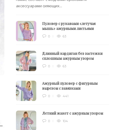
аксессуарами сияющих...
Пуловер с рукавами «летучая
мышь» ажурными листьями
0
63
Длинный кардиган без застежки
сплошным ажурным узором
0
63
Ажурный пуловер с фигурным
вырезом с завязками
0
441
Летний жакет с ажурным узором
0
104