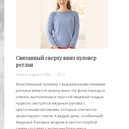
Связанный сверху вниз пуловер
Филе
реглан
Лилия
,
Лилия
,
August 5, 2026
0
Филейн
предст
Женственный пуловер с выраженными линиями
Вязани
реглана вяжется сверху вниз. На фоне переда и
позвол
спинки, выполненных простой лицевой гладью,
делает
чудесно смотрятся ажурные рукава с
сезона
цветочными мотивами, которые элегантно
акцентируют плечи. Каждый день -особенный!
Ажурные базовые модели в светло-голубой
гамме составят с модными брюками и