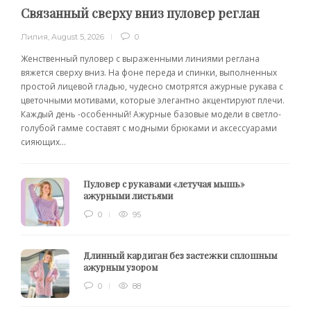
Связанный сверху вниз пуловер реглан
Лилия
,
August 5, 2026
0
Женственный пуловер с выраженными линиями реглана
вяжется сверху вниз. На фоне переда и спинки, выполненных
простой лицевой гладью, чудесно смотрятся ажурные рукава с
цветочными мотивами, которые элегантно акцентируют плечи.
Каждый день -особенный! Ажурные базовые модели в светло-
голубой гамме составят с модными брюками и аксессуарами
сияющих...
Пуловер с рукавами «летучая мышь»
ажурными листьями
0
95
Длинный кардиган без застежки сплошным
ажурным узором
0
88