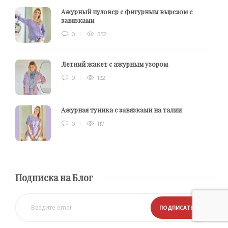
Ажурный пуловер с фигурным вырезом с
завязками
0
552
Летний жакет с ажурным узором
0
132
Ажурная туника с завязками на талии
0
117
Подписка на Блог