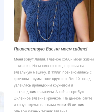
Приветствую Вас на моем сайте!
Меня зовут Лилия. Главное хобби моей жизни
– вязание. Начинала со спиц, перешла на
вязальную машину. В 1988г. познакомилась с
крючком – румынское кружево. Лет 10 назад
увлеклась ирландским кружевом и
шетландским вязанием. А сейчас пробую
филейное вязание крючком. На данном сайте
я хочу поделится с вами моим 45 летним
опытом разных техник вязания.