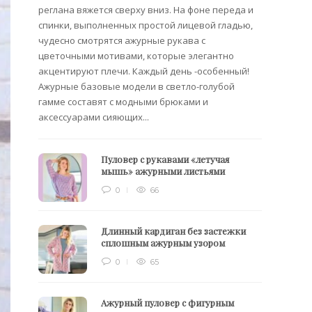
Вязани
реглана вяжется сверху вниз. На фоне переда и
позвол
спинки, выполненных простой лицевой гладью,
делает
чудесно смотрятся ажурные рукава с
сезона
цветочными мотивами, которые элегантно
акцентируют плечи. Каждый день -особенный!
Ажурные базовые модели в светло-голубой
гамме составят с модными брюками и
аксессуарами сияющих...
Пуловер с рукавами «летучая
мышь» ажурными листьями
0
66
Длинный кардиган без застежки
сплошным ажурным узором
0
65
Ажурный пуловер с фигурным