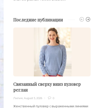
Последние публикации
Связанный сверху вниз пуловер
Филе
реглан
Лилия
,
Лилия
,
August 5, 2026
0
Филейн
предст
Женственный пуловер с выраженными линиями