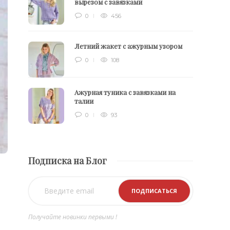
вырезом с завязками
0
456
Летний жакет с ажурным узором
0
108
Ажурная туника с завязками на
талии
0
93
Подписка на Блог
Получайте новинки первыми !