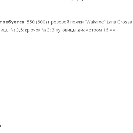
отребуется:
550 (600) г розовой пряжи “Wakame” Lana Grossa
спицы № 3,5; крючок № 3; 3 пуговицы диаметром 16 мм.
и