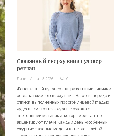
Связанный сверху вниз пуловер
Пуло
реглан
Лилия
,
Лилия
,
August 5, 2026
0
Облега
отдель
Женственный пуловер с выраженными линиями
на плеч
реглана вяжется сверху вниз. На фоне переда и
спинки, выполненных простой лицевой гладью,
чудесно смотрятся ажурные рукава с
цветочными мотивами, которые элегантно
акцентируют плечи. Каждый день -особенный!
Ажурные базовые модели в светло-голубой
гамме составят с модными брюками и