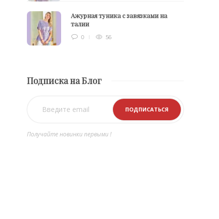
Ажурная туника с завязками на
талии
0
56
Подписка на Блог
Получайте новинки первыми !