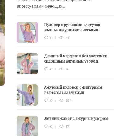
аксессуарами сияющих...
Пуловер с рукавами «летучая
мышь» ажурными листьями
0
19
Длинный кардиган без застежки
сплошным ажурным узором
0
26
Ажурный пуловер с фигурным
вырезом с завязками
0
284
Летний жакет с ажурным узором
0
67