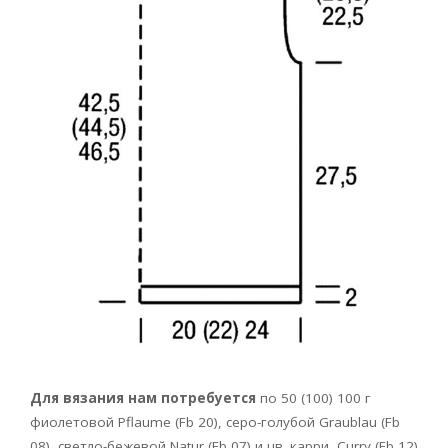
Для вязания нам потребуется
по 50 (100) 100 г
фиолетовой Pflaume (Fb 20), серо-голубой Graublau (Fb
08), светло-бежевой Natur (Fb 07) и цв. карри Curry (Fb 12)