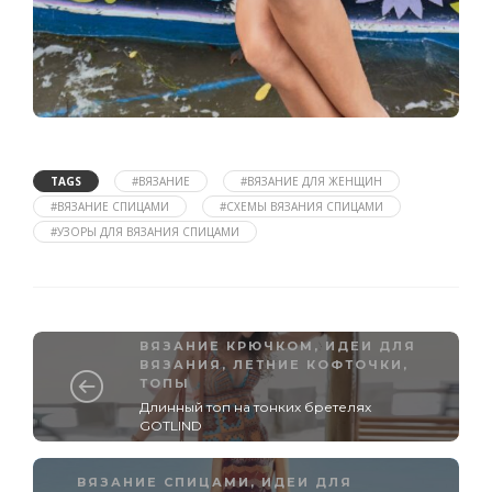
TAGS
#ВЯЗАНИЕ
#ВЯЗАНИЕ ДЛЯ ЖЕНЩИН
#ВЯЗАНИЕ СПИЦАМИ
#СХЕМЫ ВЯЗАНИЯ СПИЦАМИ
#УЗОРЫ ДЛЯ ВЯЗАНИЯ СПИЦАМИ
ВЯЗАНИЕ КРЮЧКОМ
,
ИДЕИ ДЛЯ
ВЯЗАНИЯ
,
ЛЕТНИЕ КОФТОЧКИ,
ТОПЫ
Длинный топ на тонких бретелях
GOTLIND
ВЯЗАНИЕ СПИЦАМИ
,
ИДЕИ ДЛЯ