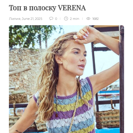
Топ в полоску VERENA
Лилия
,
June 21, 2025
0
2 min
1682