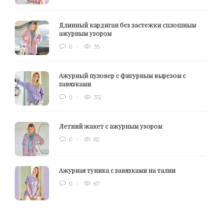
Длинный кардиган без застежки сплошным
ажурным узором
0
35
Ажурный пуловер с фигурным вырезом с
завязками
0
312
Летний жакет с ажурным узором
0
82
Ажурная туника с завязками на талии
0
67