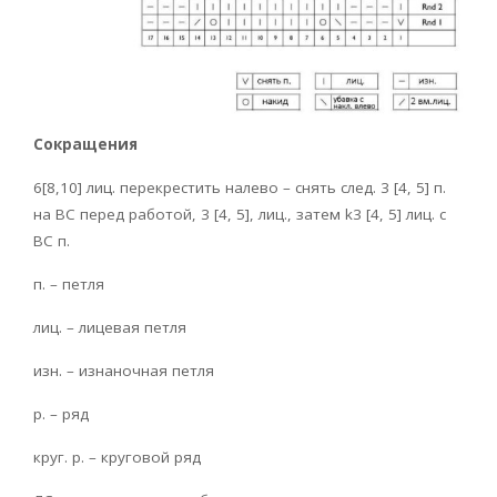
Сокращения
6[8,10] лиц. перекрестить налево – снять след. 3 [4, 5] п.
на ВС перед работой, 3 [4, 5], лиц., затем k3 [4, 5] лиц. с
ВС п.
п. – петля
лиц. – лицевая петля
изн. – изнаночная петля
р. – ряд
круг. р. – круговой ряд