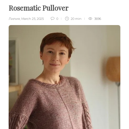
Rosematic Pullover
Лилия
,
March 25, 2025
0
20 min
3696