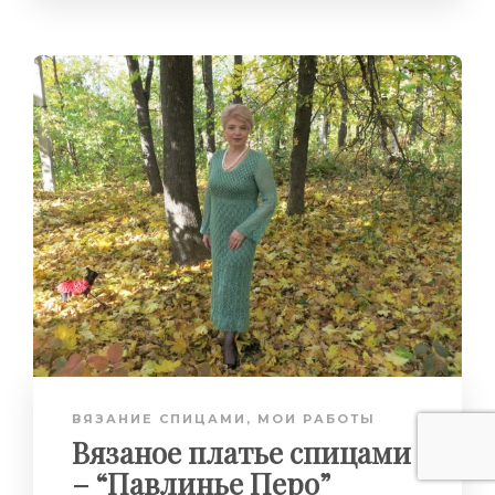
ВЯЗАНИЕ СПИЦАМИ
,
МОИ РАБОТЫ
Вязаное платье спицами
– “Павлинье Перо”