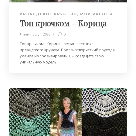
ИРЛАНДСКОЕ КРУЖЕВО
,
МОИ РАБОТЫ
Топ крючком – Корица
Лилия
,
July 1, 2026
0
Топ крючком - Корица - связан в технике
ирландского кружева. Проявив творческий подход и
умение импровизировать, Вы создадите свою
уникальную модель.